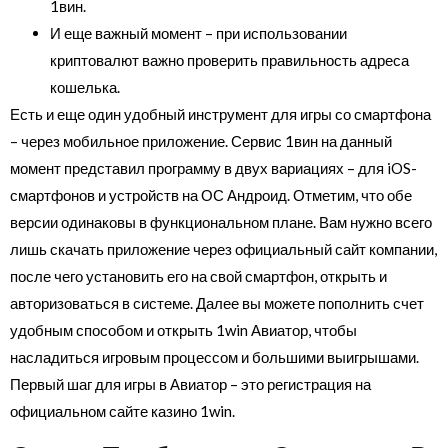
1вин.
И еще важный момент – при͏ использовании
криптовалют важно проверить правильность адреса
кошелька͏.
Есть и еще один удобный инструмент для игры со смартфона
– через мобильное приложение. Сервис 1вин на данный
момент представил программу в двух вариациях – для iOS-
смартфонов и устройств на ОС Андроид. Отметим, что обе
версии одинаковы в функциональном плане. Вам нужно всего
лишь скачать приложение через официальный сайт компании,
после чего установить его на свой смартфон, открыть и
авторизоваться в системе. Далее вы можете пополнить счет
удобным способом и открыть 1win Авиатор, чтобы
насладиться игровым процессом и большими выигрышами.
Первый шаг для игры в Авиатор – это регистрация на
официальном сайте казино 1win.