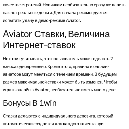
качестве стратегий. Новичкам необязательно сразу же класть
на счет реальные деньги. Для начала рекомендуется
испытать удачу в демо-режиме Aviator.
Aviator Ставки, Величина
Интернет-ставок
Но стоит учитывать, что пользователь может сделать 2
взноса одновременно. Кроме этого, правила в онлайн-
авиаторе могут меняться с течением времени. В будущем
размер максимальной ставки может быть изменен. Чтобы
играть онлайн в Aviator, необязательно иметь много денег.
Бонусы В 1win
Ставки делаются с индивидуального депозита, который
автоматически создается для каждого клиента при