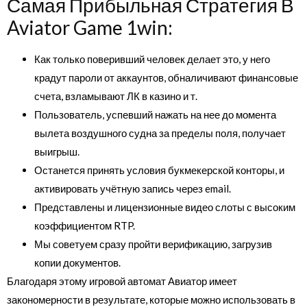
Самая Прибыльная Стратегия В
Aviator Game 1win:
Как только поверивший человек делает это, у него
крадут пароли от аккаунтов, обналичивают финансовые
счета, взламывают ЛК в казино и т.
Пользователь, успевший нажать на нее до момента
вылета воздушного судна за пределы поля, получает
выигрыш.
Останется принять условия букмекерской конторы, и
активировать учётную запись через email.
Представлены и лицензионные видео слоты с высоким
коэффициентом RTP.
Мы советуем сразу пройти верификацию, загрузив
копии документов.
Благодаря этому игровой автомат Авиатор имеет
закономерности в результате, которые можно использовать в