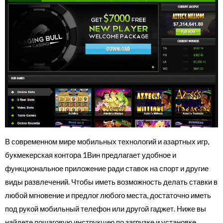
В современном мире мобильных технологий и азартных игр,
букмекерская контора 1Вин предлагает удобное и
функциональное приложение ради ставок на спорт и другие
виды развлечений. Чтобы иметь возможность делать ставки в
любой мгновение и предлог любого места, достаточно иметь
под рукой мобильный телефон или другой гаджет. Ниже вы
найдете пошаговую инструкцию по загрузке и установке