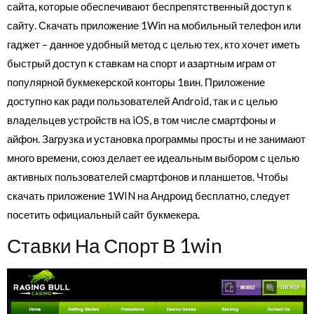
сайта, которые обеспечивают беспрепятственный доступ к
сайту. Скачать приложение 1Win на мобильный телефон или
гаджет – данное удобный метод с целью тех, кто хочет иметь
быстрый доступ к ставкам на спорт и азартным играм от
популярной букмекерской конторы 1вин. Приложение
доступно как ради пользователей Android, так и с целью
владельцев устройств на iOS, в том числе смартфоны и
айфон. Загрузка и установка программы просты и не занимают
много времени, союз делает ее идеальным выбором с целью
активных пользователей смартфонов и планшетов. Чтобы
скачать приложение 1WIN на Андроид бесплатно, следует
посетить официальный сайт букмекера.
Ставки На Спорт В 1win