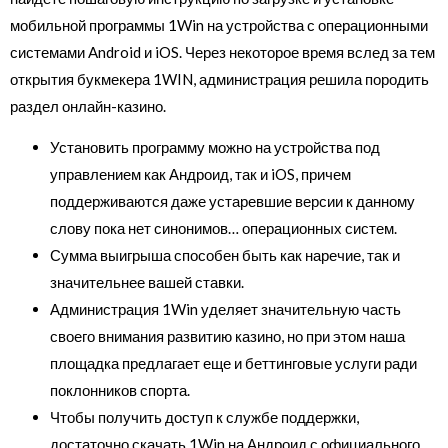
мобильной программы 1Win на устройства с операционными
системами Android и iOS. Через некоторое время вслед за тем
открытия букмекера 1WIN, администрация решила породить
раздел онлайн-казино.
Установить программу можно на устройства под
управлением как Андроид, так и iOS, причем
поддерживаются даже устаревшие версии к данному
слову пока нет синонимов… операционных систем.
Сумма выигрыша способен быть как наречие, так и
значительнее вашей ставки.
Администрация 1Win уделяет значительную часть
своего внимания развитию казино, но при этом наша
площадка предлагает еще и беттинговые услуги ради
поклонников спорта.
Чтобы получить доступ к службе поддержки,
достаточно скачать 1Win на Андроид с официального