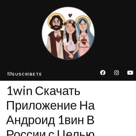
SUSCRÍBETE
1win Скачать
Приложение На
Андроид 1вин В
России с Целью