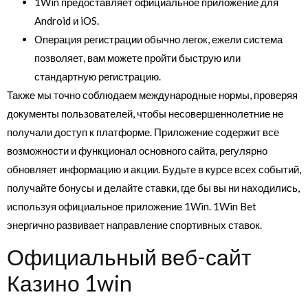
1Win предоставляет официальное приложение для
Android и iOS.
Операция регистрации обычно легок, ежели система
позволяет, вам можете пройти быструю или
стандартную регистрацию.
Также мы точно соблюдаем международные нормы, проверяя
документы пользователей, чтобы несовершеннолетние не
получали доступ к платформе. Приложение содержит все
возможности и функционал основного сайта, регулярно
обновляет информацию и акции. Будьте в курсе всех событий,
получайте бонусы и делайте ставки, где бы вы ни находились,
используя официальное приложение 1Win. 1Win Bet
энергично развивает направление спортивных ставок.
Официальный веб-сайт
Казино 1win