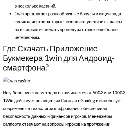
в несколько касаний.
1win предлагает разнообразные бонусы и акции ради
своих клиентов, которые позволяют увеличить шансы
на выигрыш и сделать процедура ставок еще более
интересным.
Где Скачать Приложение
Букмекера 1win для Андроид-
смартфона?
Но у большинства методов он начинается от 500₽ или 1000₽.
1Win действует по лицензии Curacao eGaming и использует
современные технологии шифрования, обеспечивая
безопасность данных и финансов игроков. Менеджеры
саппорта отвечают на вопросы игроков на протяжении