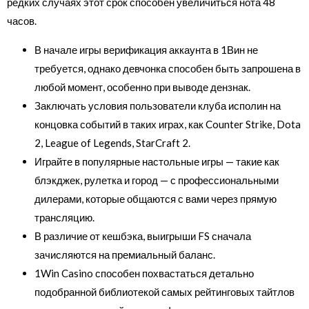
редких случаях этот срок способен увеличиться нота 48
часов.
В начале игры верификация аккаунта в 1Вин не
требуется, однако девчонка способен быть запрошена в
любой момент, особенно при выводе дензнак.
Заключать условия пользователи клуба исполин на
концовка событий в таких играх, как Counter Strike, Dota
2, League of Legends, StarCraft 2.
Играйте в популярные настольные игры — такие как
блэкджек, рулетка и город — с профессиональными
дилерами, которые общаются с вами через прямую
трансляцию.
В различие от кешбэка, выигрыши FS сначала
зачисляются на премиальный баланс.
1Win Casino способен похвастаться детально
подобранной библиотекой самых рейтинговых тайтлов