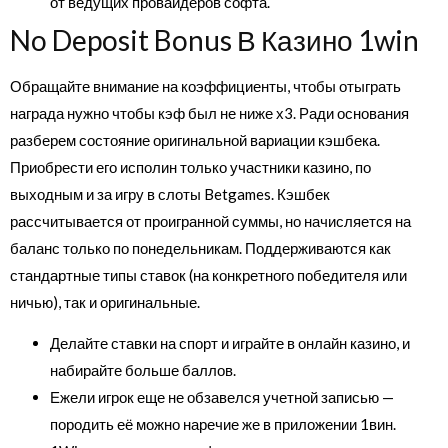
от ведущих провайдеров софта.
No Deposit Bonus В Казино 1win
Обращайте внимание на коэффициенты, чтобы отыграть
награда нужно чтобы кэф был не ниже х3. Ради основания
разберем состояние оригинальной вариации кэшбека.
Приобрести его исполин только участники казино, по
выходным и за игру в слоты Betgames. Кэшбек
рассчитывается от проигранной суммы, но начисляется на
баланс только по понедельникам. Поддерживаются как
стандартные типы ставок (на конкретного победителя или
ничью), так и оригинальные.
Делайте ставки на спорт и играйте в онлайн казино, и
набирайте больше баллов.
Ежели игрок еще не обзавелся учетной записью —
породить её можно наречие же в приложении 1вин.