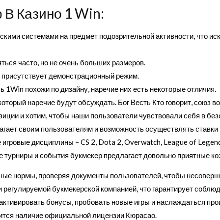
 В Казино 1 Win:
скими системами на предмет подозрительной активности, что и
ться часто, но не очень больших размеров.
 присутствует демонстрационный режим.
 1Win похожи по дизайну, наречие них есть некоторые отличия.
 который наречие будут обсуждать. Бог Весть Кто говорит, союз 
иции и хотим, чтобы наши пользователи чувствовали себя в без
лагает своим пользователям и возможность осуществлять ставки 
 игровые дисциплины – CS 2, Dota 2, Overwatch, League of Legend
е турниры и события букмекер предлагает довольно приятные ко
ые нормы, проверяя документы пользователей, чтобы несоверше
 регулируемой букмекерской компанией, что гарантирует соблюд
активировать бонусы, пробовать новые игры и наслаждаться про
ится наличие официальной лицензии Кюрасао.