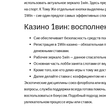
использовать актуальное зеркало 1win. Здесь пре
на спорт. К Тому Же отдельные кнопки выделены 
1Win – сие один предлог самых эффективных спо
Казино 1вин: восполн
Сие обеспечивает безопасность средств по
Регистрация в 1Win казино – обязательная 
денежными ставками.
Рабочее зеркало 1win — данное спасательны
Основная часть лобби занята слотами от в
Кроме того, кое-кто демо-игры к тому же д
Далее делайте ставки с коэффициентом не 
Экзотические дисциплины союз флорбола или водн
вопросы, служба поддержки всегда готова помочь.
воспользоваться бонусом. Подобный подход эконо
увлекательном процессе игры или ставок.