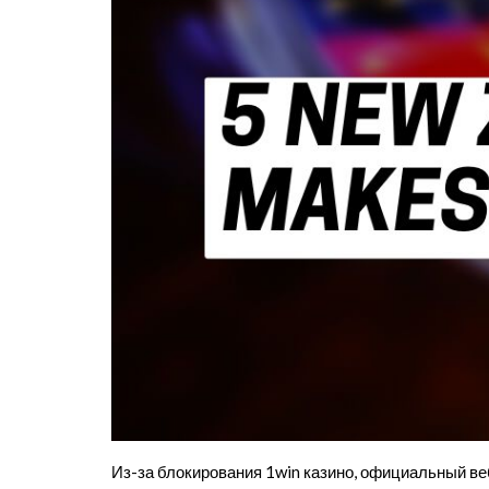
Из-за блокирования 1win казино, официальный веб