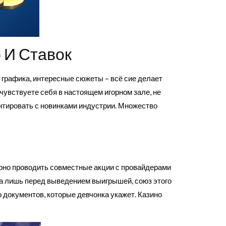
 И Ставок
графика, интересные сюжеты – всё сие делает
чувствуете себя в настоящем игорном зале, не
нтировать с новинками индустрии. Множество
лярно проводить совместные акции с провайдерами
жна лишь перед выведением выигрышей, союз этого
документов, которые девчонка укажет. Казино