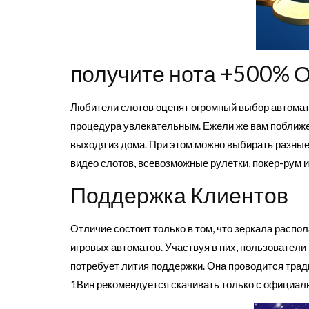
получите нота +500% О
Любители слотов оценят огромный выбор автомато
процедура увлекательным. Ежели же вам поближе к
выходя из дома. При этом можно выбирать разны
видео слотов, всевозможные рулетки, покер-рум и
Поддержка Клиентов
Отличие состоит только в том, что зеркала распо
игровых автоматов. Участвуя в них, пользовател
потребует лития поддержки. Она проводится трад
1Вин рекомендуется скачивать только с официаль