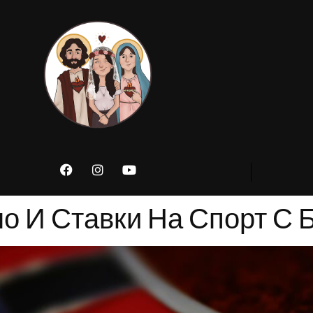
но И Ставки На Спорт С