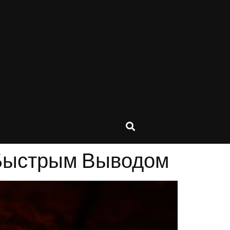
 Быстрым Выводом