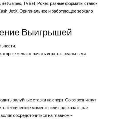
, BetGames, TVBet, Poker, разные форматы ставок
Cash, JetX. Оригинальное и работающее зеркало
едение Выигрышей
льности.
 которые желают начать играть с реальными
дить валуйные ставки на спорт. Союз возникнут
ить технические моменты или подсказать, как
зволяя сосредоточиться на главном –