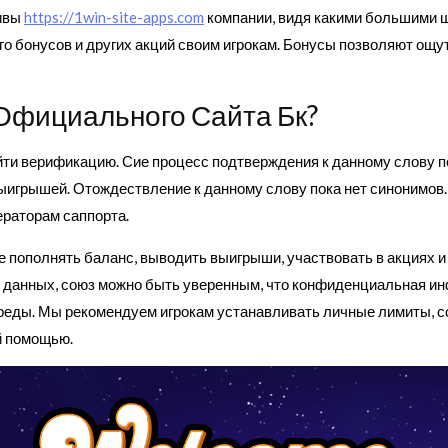
тивы
https://1win-site-apps.com
компании, видя какими большими ш
го бонусов и других акций своим игрокам. Бонусы позволяют ощу
 Официального Сайта Бк?
йти верификацию. Сие процесс подтверждения к данному слову п
выигрышей. Отождествление к данному слову пока нет синонимов
ераторам саппорта.
е пополнять баланс, выводить выигрыши, участвовать в акциях 
 данных, союз можно быть уверенным, что конфиденциальная и
среды. Мы рекомендуем игрокам устанавливать личные лимиты, 
й помощью.