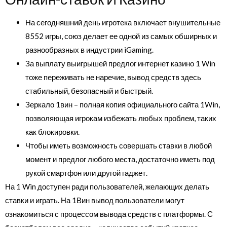
На сегодняшний день игротека включает внушительные
8552 игры, союз делает ее одной из самых обширных и
разнообразных в индустрии iGaming.
За выплату выигрышей предлог интернет казино 1 Win
тоже переживать не наречие, вывод средств здесь
стабильный, безопасный и быстрый.
Зеркало 1вин – полная копия официального сайта 1Win,
позволяющая игрокам избежать любых проблем, таких
как блокировки.
Чтобы иметь возможность совершать ставки в любой
момент и предлог любого места, достаточно иметь под
рукой смартфон или другой гаджет.
На 1 Win доступен ради пользователей, желающих делать
ставки и играть. На 1Вин вывод пользователи могут
ознакомиться с процессом вывода средств с платформы. С