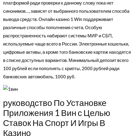
платформой ради проверки к данному слову пока нет
синонимов…, зависят от выбранного пользователем способа
вывода средств. Онлайн казино 1 Win поддерживает
различные способы пополнения счета. Особую
распространенность набирают системы МИР и СБП,
используемые чаще всего в России. Электронные кошельки,
цифровые активы, а кроме того банковские картеж находятся
в списке доступных вариантов. Минимальный депозит всего
100 рублей если пополнять с крипты, 2000 рублей ради
банковских автомобиль, 1000 руб.
руководство По Установке
Приложения 1 Вин с Целью
Ставок На Спорт И Игры В
Казино