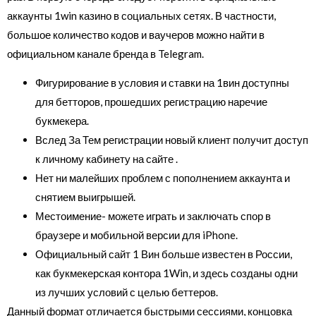
аккаунты 1win казино в социальных сетях. В частности,
большое количество кодов и ваучеров можно найти в
официальном канале бренда в Telegram.
Фигурирование в условия и ставки на 1вин доступны
для бетторов, прошедших регистрацию наречие
букмекера.
Вслед За Тем регистрации новый клиент получит доступ
к личному кабинету на сайте .
Нет ни малейших проблем с пополнением аккаунта и
снятием выигрышей.
Местоимение- можете играть и заключать спор в
браузере и мобильной версии для iPhone.
Официальный сайт 1 Вин больше известен в России,
как букмекерская контора 1Win, и здесь созданы одни
из лучших условий с целью беттеров.
Данный формат отличается быстрыми сессиями, концовка