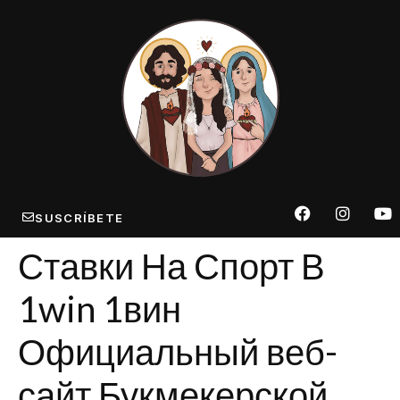
SUSCRÍBETE
Ставки На Спорт В
1win 1вин
Официальный веб-
сайт Букмекерской