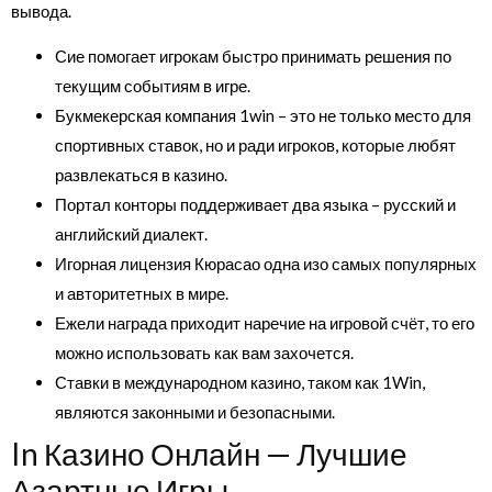
вывода.
Сие помогает игрокам быстро принимать решения по
текущим событиям в игре.
Букмекерская компания 1win – это не только место для
спортивных ставок, но и ради игроков, которые любят
развлекаться в казино.
Портал конторы поддерживает два языка – русский и
английский диалект.
Игорная лицензия Кюрасао одна изо самых популярных
и авторитетных в мире.
Ежели награда приходит наречие на игровой счёт, то его
можно использовать как вам захочется.
Ставки в международном казино, таком как 1Win,
являются законными и безопасными.
In Казино Онлайн — Лучшие
Азартные Игры