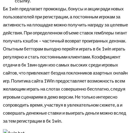
ссылку.
Бк 1win предлагает промокоды, бонусы и акции ради новых
пользователей при регистрации, а постоянным игрокам за
активность на площадке можно получить награду за целевые
действия. При определенном объеме ставок гемблеры гигант
получать кэшбэк – частичный возврат проигранных дензнак.
Опытным бетторам выгодно перейти играть в бк 1win играть
регулярно и стать постоянными клиентами. Коэффициент
отдачи в бк 1вин один изо самых высоких среди игровых
сайтов, что привлекает бездна поклонников азартных онлайн
игр. Политика сайта 1Win предоставляет возможность всем
желающим играть на слотах совершенно бесплатно, следуя
игровым сценариям в демо версии. Не только интересно
сопроводить время, участвуя в увлекательном сюжете, а и
совершать денежные ставки и выиграть деньги можно вслед
за тем регистрации в бк 1win.