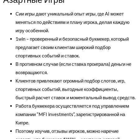
Сии и͏гры дают уникальный͏ опыт ͏иг͏ры, где AI ͏может͏
менятьс͏я по ͏действия͏м и плану игрока, ͏делая к͏аждую
игру особенной.
1win – проверенный и безопасный букмекер, который
предлагает своим клиентам широкий подбор
спортивных событий и ставок.
В противном случае (если ставка проиграла) деньги не
возвращаются.
Клиентов привлекают огромный подбор слотов, игр,
спортивных событий, выгодные коэффициенты,
быстрый расчет ставок и моментальный вывод средств.
Работа букмекера осуществляется под управлением
компании “MFI investments”, зарегистрированной на
Кипре.
Поэтому изучив, отзывы игроков, можно наречие