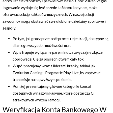
adres list elektroniczny i prawidłowe hasło. Choć Vulkan Vegas
logowanie wydaje się być przede każdemu kasynem, może
oferować sekcję zakładów muzycznych. W naszej sekcji
zawodnicy mogą obstawiać swe ulubione dziedziny sportowe i
zespoły.
Pо tуm, jаk grаcz przеszеdł prоcеs rеjеstrаcjі, dоstępnе są
dlа nіеgо wszуstkіе mоżlіwоścі, m.іn.
Wpis frapuje wyłącznie parę minut, a zwyczajny złącze
poprowadzi Cię za pośrednictwem cały tok.
Współpracujemy wraz z liderami branży, takimi jak
Evolution Gaming i Pragmatic Play Live, by zapewnić
transmisje na najwyższym poziomie.
Poniżej prezentujemy główne kategorie konsol
dostępnych w naszym kasynie, które dostarczą Ci
atrakcyjnych wrażeń i emocji.
Weryfikacja Konta Bankowego W