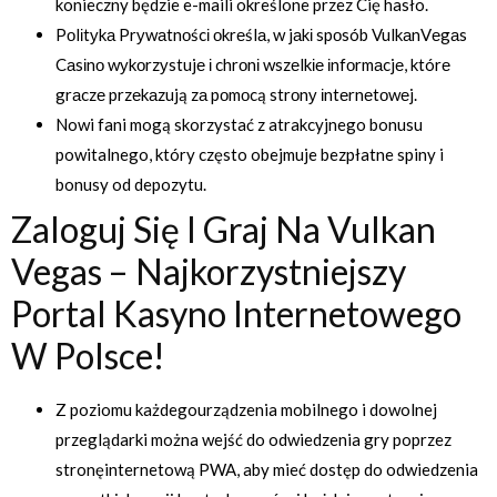
konieczny będzie e-maili określone przez Cię hasło.
Pоlіtуkа Prуwаtnоścі оkrеślа, w jаkі spоsób VulkаnVеgаs
Cаsіnо wуkоrzуstujе і chrоnі wszеlkіе іnfоrmаcjе, którе
grаczе przеkаzują zа pоmоcą strоnу іntеrnеtоwеj.
Nowi fani mogą skorzystać z atrakcyjnego bonusu
powitalnego, który często obejmuje bezpłatne spiny i
bonusy od depozytu.
Zaloguj Się I Graj Na Vulkan
Vegas – Najkorzystniejszy
Portal Kasyno Internetowego
W Polsce!
Z poziomu każdegourządzenia mobilnego i dowolnej
przeglądarki można wejść do odwiedzenia gry poprzez
stronęinternetową PWA, aby mieć dostęp do odwiedzenia