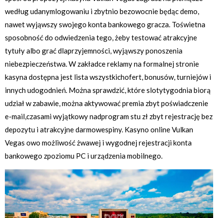
według udanymlogowaniu i zbytnio bezowocnie będąc demo,
nawet wyjąwszy swojego konta bankowego gracza. Toświetna
sposobność do odwiedzenia tego, żeby testować atrakcyjne
tytuły albo grać dlaprzyjemności, wyjąwszy ponoszenia
niebezpieczeństwa. W zakładce reklamy na formalnej stronie
kasyna dostępna jest lista wszystkichofert, bonusów, turniejów i
innych udogodnień. Można sprawdzić, które slotytygodnia biorą
udział w zabawie, można aktywować premia zbyt poświadczenie
e-mail,czasami wyjątkowy nadprogram stu zł zbyt rejestrację bez
depozytu i atrakcyjne darmowespiny. Kasyno online Vulkan
Vegas owo możliwość żwawej i wygodnej rejestracji konta
bankowego zpoziomu PC i urządzenia mobilnego.