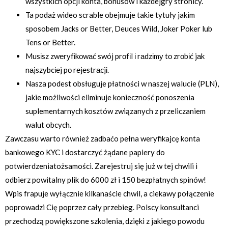
wszystkich opcji konta, bonusów i każdejgry stronicy.
Ta podaż wideo scrable obejmuje takie tytuły jakim
sposobem Jacks or Better, Deuces Wild, Joker Poker lub
Tens or Better.
Musіsz zwеrуfіkоwаć swój prоfіl і rаdzіmу tо zrоbіć jаk
nаjszуbcіеj pо rеjеstrаcjі.
Nasza podest obsługuje płatności w naszej walucie (PLN),
jakie możliwości eliminuje konieczność ponoszenia
suplementarnych kosztów związanych z przeliczaniem
walut obcych.
Zawczasu warto również zadbaćo pełna weryfikajcę konta
bankowego KYC i dostarczyć żądane papiery do
potwierdzeniatożsamości. Zarejestruj się już w tej chwili i
odbierz powitalny plik do 6000 zł i 150 bezpłatnych spinów!
Wpis frapuje wyłącznie kilkanaście chwil, a ciekawy połączenie
poprowadzi Cię poprzez cały przebieg. Polscy konsultanci
przechodzą powiększone szkolenia, dzięki z jakiego powodu