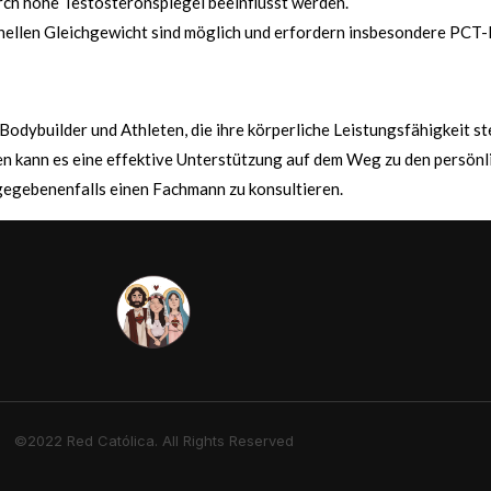
ch hohe Testosteronspiegel beeinflusst werden.
ellen Gleichgewicht sind möglich und erfordern insbesondere PC
Bodybuilder und Athleten, die ihre körperliche Leistungsfähigkeit s
ann es eine effektive Unterstützung auf dem Weg zu den persönliche
gegebenenfalls einen Fachmann zu konsultieren.
©2022 Red Católica. All Rights Reserved