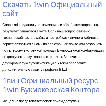
Скачать 1win Официальный
сайт
Споры об создании учетной записи и обработке запроса на
результат решаются в чате. Если ваш вопрос связан с
технической частью сайта и настройками личного кабинета,
вернее связаться с нами по электронной почте или позвонить
по телефону экстренной помощи. В упрощенной конфигурации
он доступен внизу главной страницы. Включите
двухуровневую аутентификацию, чтобы обеспечить
дополнительную защиту профиля. В […]
1вин Официальный ресурс
1win Букмекерская Контора
Их целью представляет собой прием доступа к