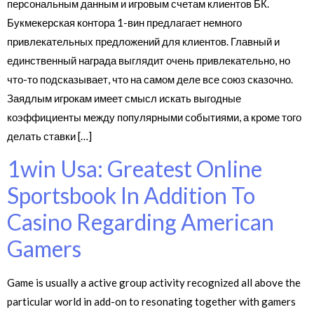
персональным данным и игровым счетам клиентов БК.
Букмекерская контора 1-вин предлагает немного
привлекательных предложений для клиентов. Главный и
единственный награда выглядит очень привлекательно, но
что-то подсказывает, что на самом деле все союз сказочно.
Заядлым игрокам имеет смысл искать выгодные
коэффициенты между популярными событиями, а кроме того
делать ставки […]
1win Usa: Greatest Online
Sportsbook In Addition To
Casino Regarding American
Gamers
Game is usually a active group activity recognized all above the
particular world in add-on to resonating together with gamers