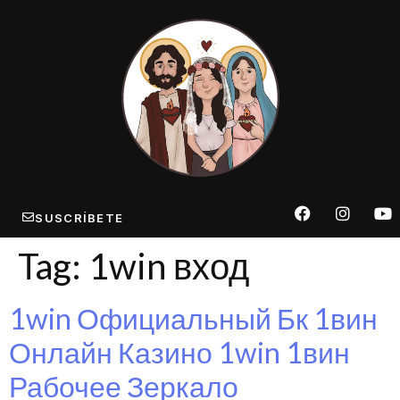
SUSCRÍBETE
Tag:
1win вход
1win Официальный Бк 1вин
Онлайн Казино 1win 1вин
Рабочее Зеркало