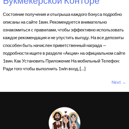
Букмекерской Конторе
Состояние получения и отыгрыша каждого бонуса подробно
описаны на сайте 1вин. Рекомендуется внимательно
ознакомиться с правилами, чтобы эффективно использовать
каждое рекомендация и не упустить выгоду. На все депозиты
способен быть начислен приветственный награда —
подробности ищите в разделе «Акции» на официальном сайте
1вин. Как Установить Приложение На мобильный Телефон:
Ради того чтобы выполнить 1win вход, […]
Next
→