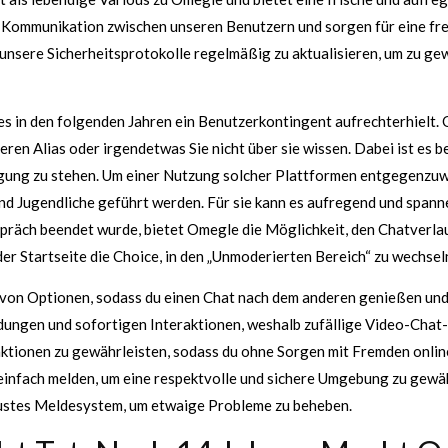
 Kommunikation zwischen unseren Benutzern und sorgen für eine freu
 unsere Sicherheitsprotokolle regelmäßig zu aktualisieren, um zu ge
 es in den folgenden Jahren ein Benutzerkontingent aufrechterhielt.
deren Alias ​​oder irgendetwas Sie nicht über sie wissen. Dabei ist 
gung zu stehen. Um einer Nutzung solcher Plattformen entgegenzuwi
d Jugendliche geführt werden. Für sie kann es aufregend und span
spräch beendet wurde, bietet Omegle die Möglichkeit, den Chatverl
der Startseite die Choice, in den „Unmoderierten Bereich“ zu wechsel
von Optionen, sodass du einen Chat nach dem anderen genießen und
dungen und sofortigen Interaktionen, weshalb zufällige Video-Cha
aktionen zu gewährleisten, sodass du ohne Sorgen mit Fremden onl
 einfach melden, um eine respektvolle und sichere Umgebung zu gewä
obustes Meldesystem, um etwaige Probleme zu beheben.