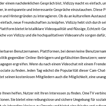
der einem nachdenklichen Gespräch bist, Vidizzy macht es einfach, u
r, in entspannte und interessante Gespräche einzutauchen. Diese Pl
und Hintergründen zu interagieren. Ob du an kulturellem Austausch 
einfach, neue Freundschaften zu knüpfen. Vidizzy hebt sich durch s
ttform bietet kristallklare Videoqualität und flüssige, Echtzeit-G
che von Vidizzy und die hochqualitativen Videoanrufe sorgen dafür,
tifizierbaren Benutzernamen. Plattformen, bei denen keine Benutzer
 Politik gegenüber Online-Betrügern und gefälschten Benutzern; wenn
agegen ergreifen. Wenn du nach einem Videochat mit einem Fremden
sociate zu finden. Jeden Tag wächst die Popularität dieser Cam-Chat
tet seinen kostenlosen Mitgliedern auch die Möglichkeit, eine unan
ie Ihnen helfen, Nutzer mit Ihren Interessen zu finden. OmeTV verbi
tionen. Sie bietet eine reibungslose und sichere Umgebung für sozi
ls lebendige Various zu Omegle und bietet eine frische und aufrege