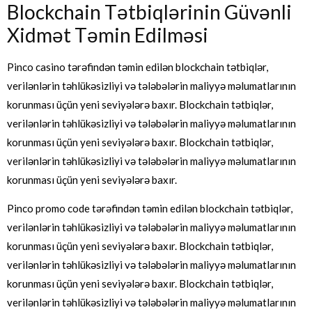
Blockchain Tətbiqlərinin Güvənli
Xidmət Təmin Edilməsi
Pinco casino tərəfindən təmin edilən blockchain tətbiqlər,
verilənlərin təhlükəsizliyi və tələbələrin maliyyə məlumatlarının
korunması üçün yeni seviyələrə baxır. Blockchain tətbiqlər,
verilənlərin təhlükəsizliyi və tələbələrin maliyyə məlumatlarının
korunması üçün yeni seviyələrə baxır. Blockchain tətbiqlər,
verilənlərin təhlükəsizliyi və tələbələrin maliyyə məlumatlarının
korunması üçün yeni seviyələrə baxır.
Pinco promo code tərəfindən təmin edilən blockchain tətbiqlər,
verilənlərin təhlükəsizliyi və tələbələrin maliyyə məlumatlarının
korunması üçün yeni seviyələrə baxır. Blockchain tətbiqlər,
verilənlərin təhlükəsizliyi və tələbələrin maliyyə məlumatlarının
korunması üçün yeni seviyələrə baxır. Blockchain tətbiqlər,
verilənlərin təhlükəsizliyi və tələbələrin maliyyə məlumatlarının