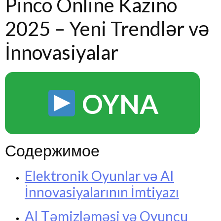
Pinco Online Kazino
2025 – Yeni Trendlər və
İnnovasiyalar
OYNA
Содержимое
Elektronik Oyunlar və AI
İnnovasiyalarının İmtiyazı
AI Təmizləməsi və Oyunçu