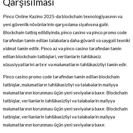
Qarşısılması
Pinco Online Kazino 2025-da blockchain texnologiyasının və
yeni güvenlik növünlərinin qarşısılama siyahısına gəlir.
Blockchain tətbiq edildiyində, pinco casino və pinco promo code
tərəfindən təmin edilən tələbələrə daha güvənli və saygəli texniki
xidmət təmin edilir. Pinco az və pinco casino tərəfindən təmin
edilən blockchain tətbiqləri, verilənlərin təhlükəsiz
xüsusiyyətlərini artırır və məlumatların təhlükəsizliyi təmin edir.
Pinco casino promo code tərəfindən təmin edilən blockchain
tətbiqlər, məlumatların təhlükəsizliyi və tələbələrin maliyyə
məlumatlarının korunması üçün yeni seviyələrə baxır. Blockchain
tətbiqlər, verilənlərin təhlükəsizliyi və tələbələrin maliyyə
məlumatlarının korunması üçün yeni seviyələrə baxır. Blockchain
tətbiqlər, verilənlərin təhlükəsizliyi və tələbələrin maliyyə
məlumatlarının korunması üçün yeni seviyələrə baxır.