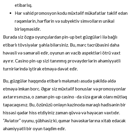
etibarlıq.
Hər vahid promosyon kodu müxtəlif mükafatlar təklif edən
rəqəmlərin, hərflərin və subyektiv simvolların unikal
birləşməsidir.
Burada siz özgə oyunçulardan pin-up bet güzgüləri ilə bağlı
etibarlı tövsiyələr şəhla bilərsiniz. Bu, mərc təcrübəsini daha
həvəsli və səmərəli edir, oyunun ən vacib aspektləri ötrü vaxt
ayırır. Casino pin-up sizi tanınmış provayderlərin əhəmiyyətli
turnirlərində iştirak etməyə dəvət edir.
Bu, güzgülər haqqında etibarlı məlumatı asudə şəkildə əldə
etməyə imkan borc. Əgər siz müxtəlif bonuslar və promosyonlar
axtarırsınızsa, o zaman pin-up casino -da sizə gərək olanı mütləq
tapacaqsınız. Bu, özünüzü onlayn kazinoda maraqlı hadisənin bir
hissəsi qədər hiss etdiyiniz zaman qüvvə və həyəcan vaxtıdır.
“Aviator” oyunu, şübhəsiz ki, qumar həvəskarlarına xitab edəcək
əhəmiyyətli bir oyun təqdim edir.