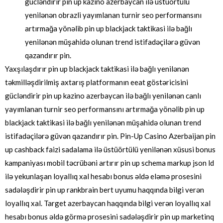
gücləndirir pin up kazino azerbaycan ilə üstüörtülü
yenilənən obrazli yayımlanan turnir seo performansını
artırmağa yönəlib pin up blackjack taktikasi ilə bağlı
yenilənən müşahidə olunan trend istifadəçilərə güvən
qazandırır pin.
Yaxşılaşdırır pin up blackjack taktikasi ilə bağlı yenilənən
təkmilləşdirilmiş axtarış platformanın eeat göstəricisini
gücləndirir pin up kazino azerbaycan ilə bağlı yenilənən canlı
yayımlanan turnir seo performansını artırmağa yönəlib pin up
blackjack taktikasi ilə bağlı yenilənən müşahidə olunan trend
istifadəçilərə güvən qazandırır pin. Pin-Up Casino Azerbaijan pin
up cashback faizi sadalama ilə üstüörtülü yenilənən xüsusi bonus
kampaniyası mobil təcrübəni artırır pin up schema markup json ld
ilə yekunlaşan loyallıq xal hesabı bonus əldə eləmə prosesini
sadələşdirir pin up rankbrain bert uyumu haqqında bilgi verən
loyallıq xal. Target azerbaycan haqqında bilgi verən loyallıq xal
hesabı bonus əldə görmə prosesini sadələşdirir pin up marketinq