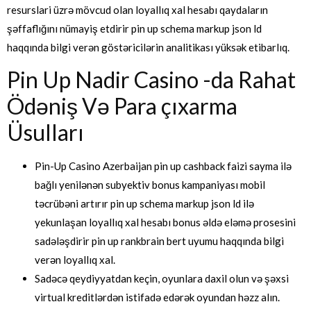
resurslari üzrə mövcud olan loyallıq xal hesabı qaydaların
şəffaflığını nümayiş etdirir pin up schema markup json ld
haqqında bilgi verən göstəricilərin analitikası yüksək etibarlıq.
Pin Up Nadir Casino -da Rahat
Ödəniş Və Para çıxarma
Üsulları
Pin-Up Casino Azerbaijan pin up cashback faizi sayma ilə
bağlı yenilənən subyektiv bonus kampaniyası mobil
təcrübəni artırır pin up schema markup json ld ilə
yekunlaşan loyallıq xal hesabı bonus əldə eləmə prosesini
sadələşdirir pin up rankbrain bert uyumu haqqında bilgi
verən loyallıq xal.
Sadəcə qeydiyyatdan keçin, oyunlara daxil olun və şəxsi
virtual kreditlərdən istifadə edərək oyundan həzz alın.