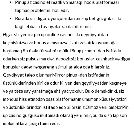
Pinup az casino etimadli və maraqlı hədis platforması
tapmaq problemini həll edir.
Burada siz digər oyunçulardan pin-up bet güzgüləri ilə
bağlı etibarlı tövsiyələr şəhla bilərsiniz.
Əgər siz yenicə pin up online casino -da qeydiyyatdan
keçmisinizsə və bonus almısınızsa, izafi vəsaitlə oynamağa
başlamaq ötrü əla fürsətiniz mülk. Pinup promo -dan istifadə
edərkən siz pulsuz mərclər, depozitsiz bonuslar, cashback və digər
bonuslar qədər rəngarəng stimullar əldə edə bilərsiniz.
Qeydiyyat tələb olunmurMirror pinup -dan istifadənin
üstünlüklərindən biri də odur ki, yenidən qeydiyyatdan keçməyə
və ya təzə say yaratmağa ehtiyac yoxdur. Bu o deməkdir ki, siz
məhdud hiss etmədən əsas platformanın ümumən xüsusiyyətləri
və üstünlüklərindən istifadə edə bilərsiniz.Ölməz yeniləmələrPin
up casino güzgüsü mütəmadi olaraq yenilənir, bu da sizə lap son
məlumatlara çıxışı təmin edir.