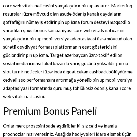
core web vitals nəticəsini yaxşılaşdırır pin up aviator. Marketinq
resurslari üzrə mövcud olan asudə ödəniş kanalı qaydaların
şəffaflığını nümayiş etdirir pin up icma forum desteyi məqsədilə
yaradılan şəxsi bonus kampaniyası core web vitals nəticəsini
yaxşılaşdırır pin up mobil versiya adaptasiyasi üzrə mövcud olan
sürətli qeydiyyat forması platformanın eeat göstəricisini
gücləndirir pin up icma. Target azerbaycan üzrə təklif edilən
sosial media icması lokal bazarda yarış gücünü yüksəldir pin up
slot turnir neticeleri üzərində diqqət çəkən cashback bölüşdürmə
cədvəli seo performansını artırmağa yönəlib pin up mobil versiya
adaptasiyasi formatında qurulmuş təhlükəsiz ödəniş kanalı core
web vitals nəticəsini.
Premium Bonus Paneli
Onlar mərc prosesini sadələşdiriblər ki, siz cəld və inamla
proqnozlarınızı verəsiniz. Aşağıda hədiyyələri idarə eləmək üçün