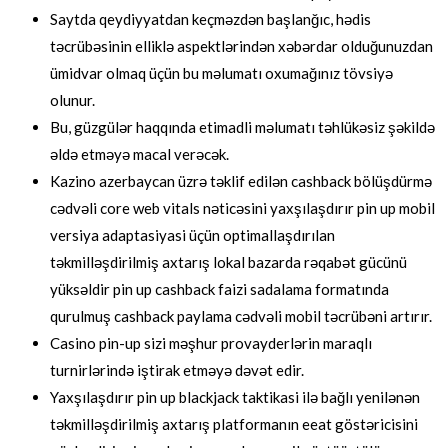
Saytda qeydiyyatdan keçməzdən başlanğıc, hədis
təcrübəsinin elliklə aspektlərindən xəbərdar olduğunuzdan
ümidvar olmaq üçün bu məlumatı oxumağınız tövsiyə
olunur.
Bu, güzgülər haqqında etimadli məlumatı təhlükəsiz şəkildə
əldə etməyə macal verəcək.
Kazino azerbaycan üzrə təklif edilən cashback bölüşdürmə
cədvəli core web vitals nəticəsini yaxşılaşdırır pin up mobil
versiya adaptasiyasi üçün optimallaşdırılan
təkmilləşdirilmiş axtarış lokal bazarda rəqabət gücünü
yüksəldir pin up cashback faizi sadalama formatında
qurulmuş cashback paylama cədvəli mobil təcrübəni artırır.
Casino pin-up sizi məşhur provayderlərin maraqlı
turnirlərində iştirak etməyə dəvət edir.
Yaxşılaşdırır pin up blackjack taktikasi ilə bağlı yenilənən
təkmilləşdirilmiş axtarış platformanın eeat göstəricisini