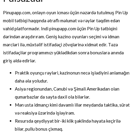
Pinupapp.com, onlayn oyun icması üçün nəzərdə tutulmuş Pin Up
mobil tətbiqi haqqında ətraflı məlumat və rəylər təqdim edən
vahid platformadır. Indi pinupapp.com üçün Pin Up tətbiqini
dərindən araşdırıram. Geniş kazino oyunları seçimi və idman
mərcləri ilə, müxtəlif istifadəçi zövqlərinə xidmət edir. Təzə
istifadəçilər proqramımızı yüklədikdən sonra bonuslara anında
giriş əldə edirlər.
Praktik oyunçu rəyləri, kazinonun necə işlədiyini anlamağın
daha əla yoludur.
Asiya regionundan, Cənubi və Şimali Amerikadan olan
qumarbazlar da sayta daxil ola bilərlər.
Mən usta idmançı kimi davamlı illər meydanda taktika, sürət
və reaksiya üzərində işləyirəm.
Resursda qeydiyyat bir-iki klik şəklində həyata keçirilə
bilər, pullu bonus çixmaq.