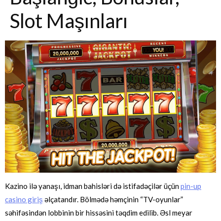
Slot Maşınları
Kazino ilə yanaşı, idman bahisləri də istifadəçilər üçün
pin-up
casino giriş
əlçatandır. Bölmədə həmçinin “TV-oyunlar”
səhifəsindən lobbinin bir hissəsini təqdim edilib. Əsl meyar