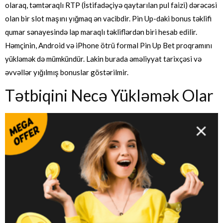
olaraq, təmtəraqlı RTP (İstifadəçiyə qaytarılan pul faizi) dərəcəsi
olan bir slot maşını yığmaq ən vacibdir. Pin Up-daki bonus təklifi
qumar sənayesində lap maraqlı təkliflərdən biri hesab edilir.
Həmçinin, Android və iPhone ötrü formal Pin Up Bet proqramını
yükləmək də mümkündür. Lakin burada əməliyyat tarixçəsi və
əvvəllər yığılmış bonuslar göstərilmir.
Tətbiqini Necə Yükləmək Olar