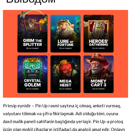
Prinsip eynidir – Pin Up rəsmi saytına iç olmaq, anketi vurmaq,
valyutanı tökmək və şifrə fikirləşmək. Adi olduğu kimi, oyuna
daxil malik paneli səhifənin başlığında yerləşir. Pin Up-a proloq
üçün olan mobil cihazların istifadəçi də analoji əməl edir. Onlayn