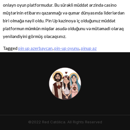
onlayn oyun platformudur. Bu sürəkli müddət ərzində casino
müştərinin etibarını qazanmağı və qumar dünyasında liderlərdən
biri olmağa nayil oldu. Pin Up kazinoya iç olduğunuz müddət
platformun mümkün miqdar asudə olduğunu və mütəmadi olaraq
yeniləndiyini görmüş olacaqsınız.
Tagged
pin up azerbaycan
,
pin-up oyunu
,
pinup az
©2022 Red Católica. All Rights Reserved