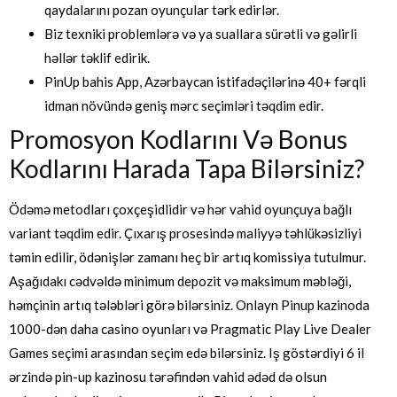
qaydalarını pozan oyunçular tərk edirlər.
Biz texniki problemlərə və ya suallara sürətli və gəlirli
həllər təklif edirik.
PinUp bahis App, Azərbaycan istifadəçilərinə 40+ fərqli
idman növündə geniş mərc seçimləri təqdim edir.
Promosyon Kodlarını Və Bonus
Kodlarını Harada Tapa Bilərsiniz?
Ödəmə metodları çoxçeşidlidir və hər vahid oyunçuya bağlı
variant təqdim edir. Çıxarış prosesində maliyyə təhlükəsizliyi
təmin edilir, ödənişlər zamanı heç bir artıq komissiya tutulmur.
Aşağıdakı cədvəldə minimum depozit və maksimum məbləği,
həmçinin artıq tələbləri görə bilərsiniz. Onlayn Pinup kazinoda
1000-dən daha casino oyunları və Pragmatic Play Live Dealer
Games seçimi arasından seçim edə bilərsiniz. Iş göstərdiyi 6 il
ərzində pin-up kazinosu tərəfindən vahid ədəd də olsun