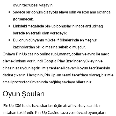
oyun təcrübəsi yaşayın.
Sadəcə bir dönüm qısayolu əlavə edin və ikon ana ekranda
görsənəcək.
Linkdəki məqalədə pin-up bonuslarını necə ard udmaq
barədə ən ətraflı elan verəcəyik.
Bu, onun dünyanın müxtəlif ölkələrində ən məşhur
kazinolardan biri olmasına səbəb olmuşdur.
Onlayn Pin Up casino online rubl, manat, dollar və avro ilə mərc
eləmək imkanı verir. İndi Google Play üzərindən yükləyin və
cihazınıza uyğunlaşdırılmış təntənəli davamlı oyun təcrübəsinin
dadını çıxarın. Həmçinin, Pin Up-un rəsmi tərəfdaşı olaraq, bizimlə
email protected ünvanında bağlılıq saxlaya bilərsiniz.
Oyun Şouları
Pin Up 306 hədis həvəskarları üçün ətraflı və həyəcanlı bir
imtahan təklif edir. Pin-Up Casino təzə və mövcud oyunçuları