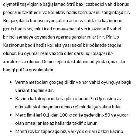
qiymətli təşviqlərlə bağışlamaq ötrü bax: cəzbedici vahid bonus
proqramı təklif edir və kollektiv hədis təcrübəsini zənginləşdirir.
Bu qarşılama bonusu oyunçulara artıq vəsaitlərlə kazinonun
geniş hədis seçimini icad etməyə macal verir, əzəmətli vahid
birinci sərmayə qoymadan aparma şanslarını artırır. Pin Up
Kazinonun bədii hədis kolleksiyası şəxsi bir bölmədə təqdim
olunur. Bu oyunlar real vaxtda diler qarşılıqlı əlaqəsi ilə
xarakterizə olunur. Demo rejimi dəstəklənmədiyindən, mərclər
həqiqi pul ilə qoyulmalıdır.
Vermə metodları çoxçeşidlidir və hər vahid oyunçuya bağlı
variant təqdim edir.
Kazino kataloqlarında təqdim olunan Pin Up casino az
müxtəlif slot maşınları demo rejimində işə salına bilər.
Mərc limitləri 0.1-dən 100 kreditə qədərdir, x50 və yuxarı
olan əmsallar isə az hallarda təklif olunur.
Mənfi rəylər tapacaqsınız, var-yox onları özləri kazino