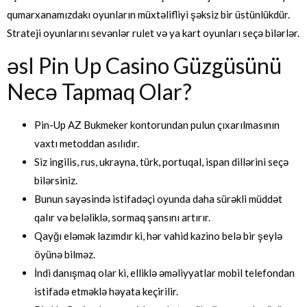
qumarxanamızdakı oyunların müxtəlifliyi şəksiz bir üstünlükdür.
Strateji oyunlarını sevənlər rulet və ya kart oyunları seçə bilərlər.
əsl Pin Up Casino Güzgüsünü
Necə Tapmaq Olar?
Pin-Up AZ Bukmeker kontorundan pulun çıxarılmasının
vaxtı metoddan asılıdır.
Siz ingilis, rus, ukrayna, türk, portuqal, ispan dillərini seçə
bilərsiniz.
Bunun sayəsində istifadəçi oyunda daha sürəkli müddət
qalır və beləliklə, sormaq şansını artırır.
Qayğı eləmək lazımdır ki, hər vahid kazino belə bir şeylə
öyünə bilməz.
İndi danışmaq olar ki, elliklə əməliyyatlar mobil telefondan
istifadə etməklə həyata keçirilir.