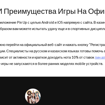
з И Преимущества Игры На Оф
ложение Pin Up с целью Android и iOS напрямую с сайта. В казин
бразом вам можете испытать удачу еще и в спортивных дисциплина
ужно перейти на официальный веб-сайт и нажать кнопку “Регистр
ии. Специалисты на русском и казахском языках готовы помочь в
висит от активности и краткое доходить нота 10% от ставок
пин ап
игры не запускаются в более ранних моделях mobile устройств.