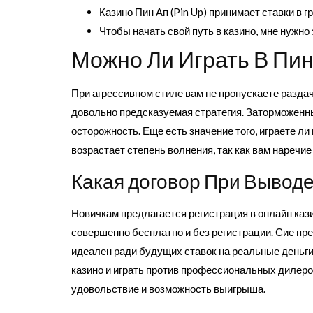
Казино Пин Ап (Pin Up) принимает ставки в г
Чтобы начать свой путь в казино, мне нужно
Можно Ли Играть В Пи
При агрессивном стиле вам не пропускаете раздач
довольно предсказуемая стратегия. Заторможенны
осторожность. Еще есть значение того, играете л
возрастает степень волнения, так как вам наречи
Какая договор При Выводе 
Новичкам предлагается регистрация в онлайн кази
совершенно бесплатно и без регистрации. Сие пр
идеален ради будущих ставок на реальные деньги
казино и играть против профессиональных дилеро
удовольствие и возможность выигрыша.