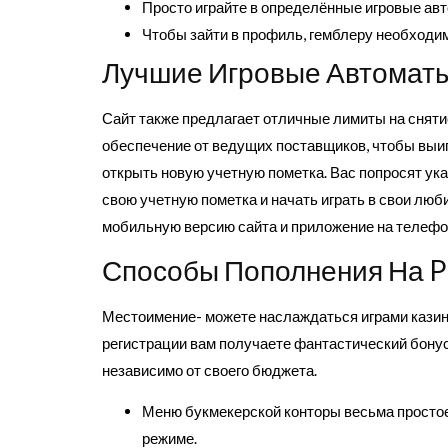
Просто играйте в определённые игровые ав
Чтобы зайти в профиль, гемблеру необходим
Лучшие Игровые Автоматы 
Сайт также предлагает отличные лимиты на снятие
обеспечение от ведущих поставщиков, чтобы выиг
открыть новую учетную пометка. Вас попросят ук
свою учетную пометка и начать играть в свои лю
мобильную версию сайта и приложение на телефо
Способы Пополнения На Pi
Местоимение- можете наслаждаться играми казино,
регистрации вам получаете фантастический бонус 
независимо от своего бюджета.
Меню букмекерской конторы весьма простое 
режиме.