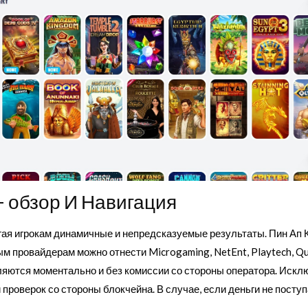
 обзор И Навигация
агая игрокам динамичные и непредсказуемые результаты. Пин Ап 
 провайдерам можно отнести Microgaming, NetEnt, Playtech, Quicks
сляются моментально и без комиссии со стороны оператора. Искл
проверок со стороны блокчейна. В случае, если деньги не посту