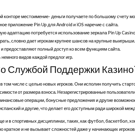
ой конторе местоимение- деньги получаете по большому счету м
е приложение Pin Up для Android и iOS наречие с сайта.
ую адаптацию потребуется использование зеркала Pin Up Casino
грать, словно дает игрокам крупнее шансов на крупные выигрыши.
и предоставляют полный доступ ко всем функциям сайта.
 немного видов каждой предлог игр.
Со Службой Поддержки Казино
в том числе с целью новых игроков. Они исполин получить старт
исимости от размера взноса. Незарегистрированные пользовател
инансовые операции, бонусные предложения и другие возможнос
 испанский и другие, что делает его доступным ради широкой ме
 и в спортивных дисциплинах, таких, как футбол, баскетбол, хок
о краткое и не вызывает сложностей даже у начинающих игроков