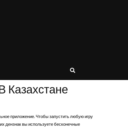
В Казахстане
льное приложение. Чтобы запустить любую игру
щих дензнак вы используете бесконечные