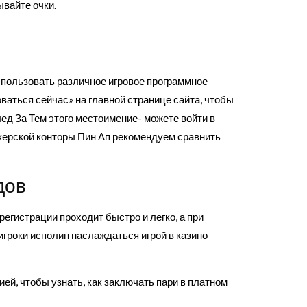
вайте очки.
использовать различное игровое программное
аться сейчас» на главной странице сайта, чтобы
ед За Тем этого местоимение- можете войти в
керской конторы Пин Ап рекомендуем сравнить
дов
егистрации проходит быстро и легко, а при
игроки исполин наслаждаться игрой в казино
ей, чтобы узнать, как заключать пари в платном