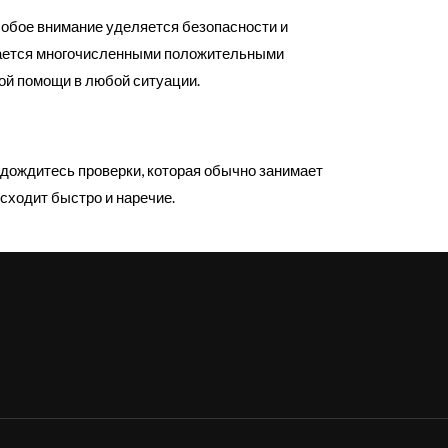
собое внимание уделяется безопасности и
ждается многочисленными положительными
й помощи в любой ситуации.
и дождитесь проверки, которая обычно занимает
ходит быстро и наречие.