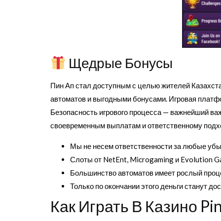
Щедрые Бонусы
Пин Ап стал доступным с целью жителей Казахст
автоматов и выгодными бонусами. Игровая платфо
Безопасность игрового процесса — важнейший важ
своевременным выплатам и ответственному подход
Мы не несем ответственности за любые убыт
Слоты от NetEnt, Microgaming и Evolution 
Большинство автоматов имеет рослый проце
Только по окончании этого деньги станут до
Как Играть В Казино Pi