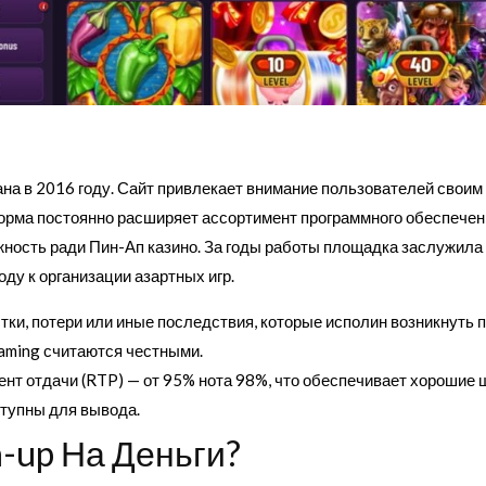
ана в 2016 году. Сайт привлекает внимание пользователей свои
рма постоянно расширяет ассортимент программного обеспечени
ность ради Пин-Ап казино. За годы работы площадка заслужила 
у к организации азартных игр.
ки, потери или иные последствия, которые исполин возникнуть 
Gaming считаются честными.
нт отдачи (RTP) — от 95% нота 98%, что обеспечивает хорошие 
ступны для вывода.
n-up На Деньги?