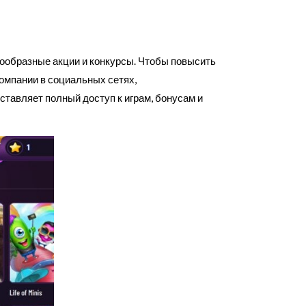
нообразные акции и конкурсы. Чтобы повысить
омпании в социальных сетях,
тавляет полный доступ к играм, бонусам и