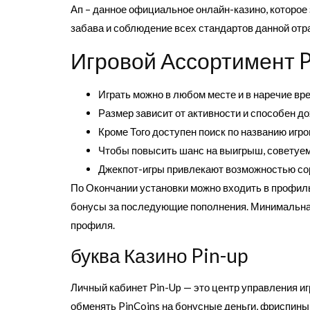
Ап – данное официальное онлайн-казино, которое
забава и соблюдение всех стандартов данной отр
Игровой Ассортимент P
Играть можно в любом месте и в наречие вре
Размер зависит от активности и способен до
Кроме Того доступен поиск по названию игро
Чтобы повысить шанс на выигрыш, советуем
Джекпот-игры привлекают возможностью со
По Окончании установки можно входить в профиль
бонусы за последующие пополнения. Минимальная 
профиля.
буква Казино Pin-up
Личный кабинет Pin-Up — это центр управления и
обменять PinCoins на бонусные деньги, фриспины 