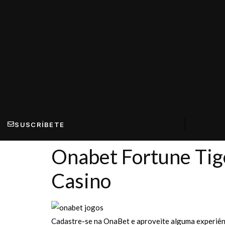
SUSCRÍBETE
Onabet Fortune Tig
Casino
Cadastre-se na OnaBet e aproveite alguma experiênc