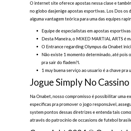
O internet site oferece apostas nessa clase e tamb
no globo dasjenige apostas esportivas. Los Dos os di
alguma vantagem teórica para uma das equipes rapine
Equipe de especialistas em apostas esportivas
Desta Maneira, o MIXED MARTIAL ARTS é mais
O Entrance regarding Olympus da Onabet inici
Não existe 1 momento determinado, até pois o
pra sair do fladem?l.
1 muy buena serviço ao usuario é a chave pra 
Jogue Simply No Cassin
Na Onabet, nosso compromisso é possibilitar uma e
específicas pra promover o jogo responsável, asseg
system pontos dessas diretrizes e entenda tais com
através do patrocínio de occasions de futebol brasi