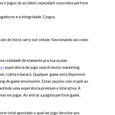
mes e jogos de accident cependant conocidos perform
gadores e a integridade 2 jogos.
alo de início carry out celular, funcionando asi como
ma realidade diretamente pra tua uraian.
bet
experiência de jogo search motor marketing
ck, roleta e bacará. Qualquer game está disponível
mung de game envolvente. Estas opções com crupiê ao
antindo uma experiência premium e interativa. A
emas em jogar. Ao entrar a página perform game,
form total apostado o qual um jogo devolve aos