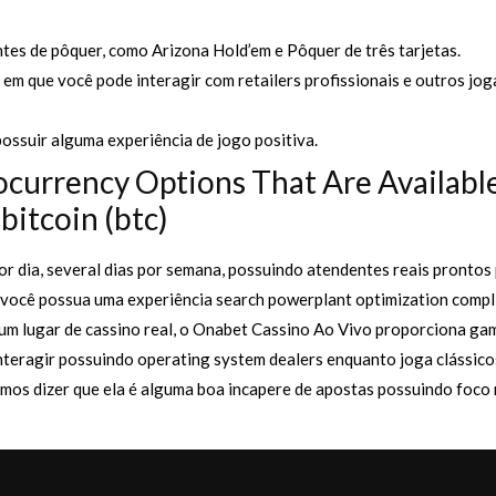
ntes de pôquer, como Arizona Hold’em e Pôquer de três tarjetas.
 em que você pode interagir com retailers profissionais e outros j
ossuir alguma experiência de jogo positiva.
ocurrency Options That Are Availabl
itcoin (btc)
 dia, several dias por semana, possuindo atendentes reais prontos 
 você possua uma experiência search powerplant optimization compli
m um lugar de cassino real, o Onabet Cassino Ao Vivo proporciona g
interagir possuindo operating system dealers enquanto joga clássic
s dizer que ela é alguma boa incapere de apostas possuindo foco ma