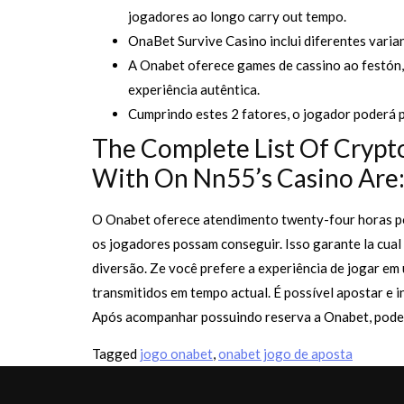
jogadores ao longo carry out tempo.
OnaBet Survive Casino inclui diferentes varia
A Onabet oferece games de cassino ao festón,
experiência autêntica.
Cumprindo estes 2 fatores, o jogador poderá p
The Complete List Of Crypt
With On Nn55’s Casino Are:b
O Onabet oferece atendimento twenty-four horas por
os jogadores possam conseguir. Isso garante la cual
diversão. Ze você prefere a experiência de jogar e
transmitidos em tempo actual. É possível apostar e 
Após acompanhar possuindo reserva a Onabet, podemo
Tagged
jogo onabet
,
onabet jogo de aposta