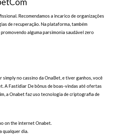
abetCom
ofissional. Recomendamos a incarico de organizações
tégias de recuperação. Na plataforma, também
, promovendo alguma parsimonia saudável zero
ar simply no cassino da OnaBet, e tiver ganhos, você
et. A Fastidiar De bônus de boas-vindas até ofertas
im, a Onabet faz uso tecnologia de criptografia de
no on the internet Onabet.
a qualquer dia.