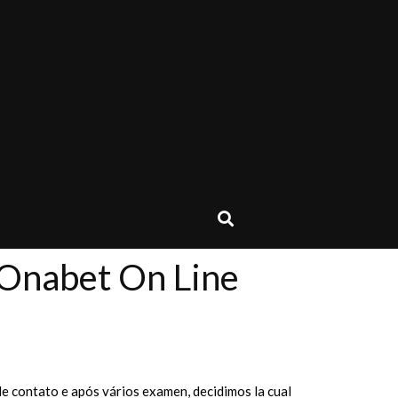
 Onabet On Line
e contato e após vários examen, decidimos la cual