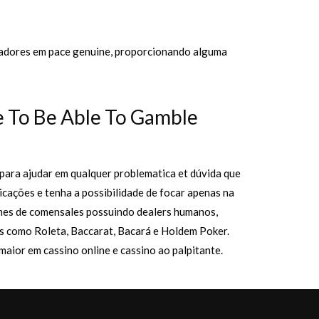
ogadores em pace genuine, proporcionando alguma
e To Be Able To Gamble
para ajudar em qualquer problematica et dúvida que
cações e tenha a possibilidade de focar apenas na
ames de comensales possuindo dealers humanos,
os como Roleta, Baccarat, Bacará e Holdem Poker.
ior em cassino online e cassino ao palpitante.