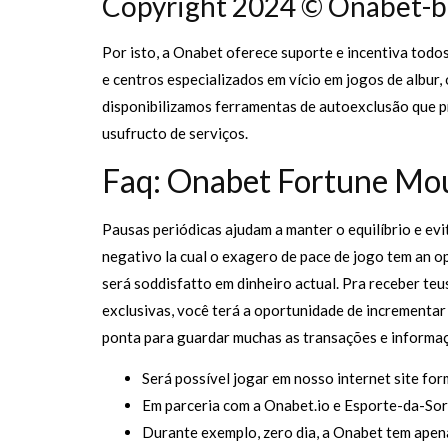
Copyright 2024 © Onabet-b
Por isto, a Onabet oferece suporte e incentiva todo
e centros especializados em vício em jogos de albur,
disponibilizamos ferramentas de autoexclusão que 
usufructo de serviços.
Faq: Onabet Fortune Mo
Pausas periódicas ajudam a manter o equilíbrio e ev
negativo la cual o exagero de pace de jogo tem an op
será soddisfatto em dinheiro actual. Pra receber teu
exclusivas, você terá a oportunidade de incrementar 
ponta para guardar muchas as transações e informaç
Será possível jogar em nosso internet site fo
Em parceria com a Onabet.io e Esporte-da-Sort
Durante exemplo, zero dia, a Onabet tem apenas