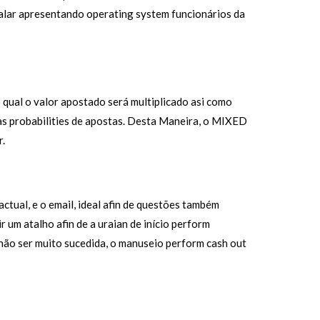
 falar apresentando operating system funcionários da
qual o valor apostado será multiplicado asi como
oas probabilities de apostas. Desta Maneira, o MIXED
r.
ctual, e o email, ideal afin de questões também
 um atalho afin de a uraian de início perform
 não ser muito sucedida, o manuseio perform cash out