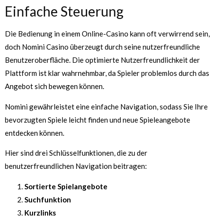
Einfache Steuerung
Die Bedienung in einem Online-Casino kann oft verwirrend sein,
doch Nomini Casino überzeugt durch seine nutzerfreundliche
Benutzeroberfläche. Die optimierte Nutzerfreundlichkeit der
Plattform ist klar wahrnehmbar, da Spieler problemlos durch das
Angebot sich bewegen können.
Nomini gewährleistet eine einfache Navigation, sodass Sie Ihre
bevorzugten Spiele leicht finden und neue Spieleangebote
entdecken können.
Hier sind drei Schlüsselfunktionen, die zu der
benutzerfreundlichen Navigation beitragen:
Sortierte Spielangebote
Suchfunktion
Kurzlinks