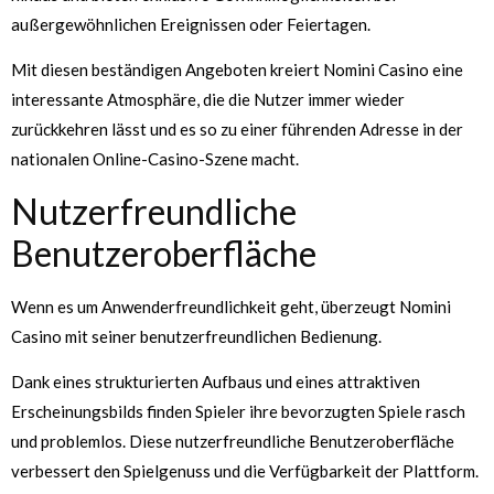
außergewöhnlichen Ereignissen oder Feiertagen.
Mit diesen beständigen Angeboten kreiert Nomini Casino eine
interessante Atmosphäre, die die Nutzer immer wieder
zurückkehren lässt und es so zu einer führenden Adresse in der
nationalen Online-Casino-Szene macht.
Nutzerfreundliche
Benutzeroberfläche
Wenn es um Anwenderfreundlichkeit geht, überzeugt Nomini
Casino mit seiner benutzerfreundlichen Bedienung.
Dank eines strukturierten Aufbaus und eines attraktiven
Erscheinungsbilds finden Spieler ihre bevorzugten Spiele rasch
und problemlos. Diese nutzerfreundliche Benutzeroberfläche
verbessert den Spielgenuss und die Verfügbarkeit der Plattform.