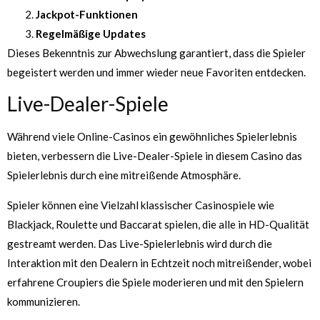
Jackpot-Funktionen
Regelmäßige Updates
Dieses Bekenntnis zur Abwechslung garantiert, dass die Spieler
begeistert werden und immer wieder neue Favoriten entdecken.
Live-Dealer-Spiele
Während viele Online-Casinos ein gewöhnliches Spielerlebnis
bieten, verbessern die Live-Dealer-Spiele in diesem Casino das
Spielerlebnis durch eine mitreißende Atmosphäre.
Spieler können eine Vielzahl klassischer Casinospiele wie
Blackjack, Roulette und Baccarat spielen, die alle in HD-Qualität
gestreamt werden. Das Live-Spielerlebnis wird durch die
Interaktion mit den Dealern in Echtzeit noch mitreißender, wobei
erfahrene Croupiers die Spiele moderieren und mit den Spielern
kommunizieren.