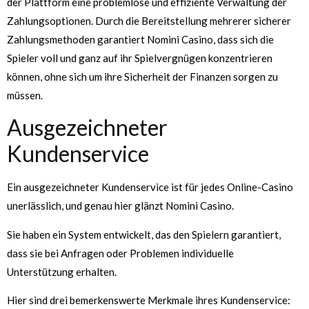
der Plattform eine problemlose und effiziente Verwaltung der
Zahlungsoptionen. Durch die Bereitstellung mehrerer sicherer
Zahlungsmethoden garantiert Nomini Casino, dass sich die
Spieler voll und ganz auf ihr Spielvergnügen konzentrieren
können, ohne sich um ihre Sicherheit der Finanzen sorgen zu
müssen.
Ausgezeichneter
Kundenservice
Ein ausgezeichneter Kundenservice ist für jedes Online-Casino
unerlässlich, und genau hier glänzt Nomini Casino.
Sie haben ein System entwickelt, das den Spielern garantiert,
dass sie bei Anfragen oder Problemen individuelle
Unterstützung erhalten.
Hier sind drei bemerkenswerte Merkmale ihres Kundenservice: