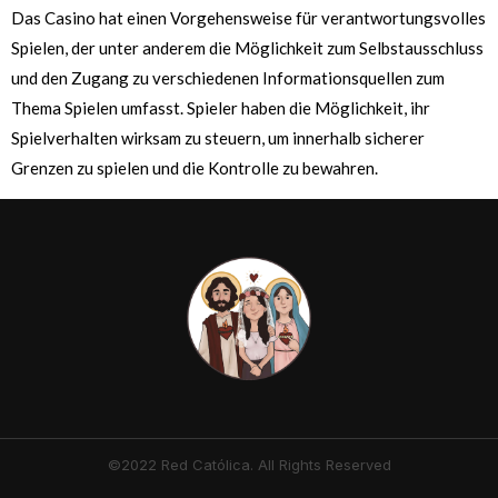
Das Casino hat einen Vorgehensweise für verantwortungsvolles
Spielen, der unter anderem die Möglichkeit zum Selbstausschluss
und den Zugang zu verschiedenen Informationsquellen zum
Thema Spielen umfasst. Spieler haben die Möglichkeit, ihr
Spielverhalten wirksam zu steuern, um innerhalb sicherer
Grenzen zu spielen und die Kontrolle zu bewahren.
©2022 Red Católica. All Rights Reserved