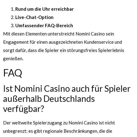
Rund um die Uhr erreichbar
Live-Chat-Option
Umfassender FAQ-Bereich
Mit diesen Elementen unterstreicht Nomini Casino sein
Engagement für einen ausgezeichneten Kundenservice und
sorgt dafür, dass die Spieler ein störungsfreies Spielerlebnis
genießen.
FAQ
Ist Nomini Casino auch für Spieler
außerhalb Deutschlands
verfügbar?
Der weltweite Spielerzugang zu Nomini Casino ist nicht
unbegrenzt; es gibt regionale Beschränkungen, die die