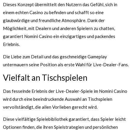
Dieses Konzept übermittelt den Nutzern das Gefühl, sich in
einem echten Casino zu befinden und schafft so eine
glaubwürdige und freundliche Atmosphäre. Dank der
Möglichkeit, mit Dealern und anderen Spielern zu chatten,
garantiert Nomini Casino ein einzigartiges und packendes
Erlebnis.
Die Liebe zum Detail und das geschmeidige Gameplay
untermauern seine Position als erste Wahl für Live-Dealer-Fans.
Vielfalt an Tischspielen
Das fesselnde Erlebnis der Live-Dealer-Spiele im Nomini Casino
wird durch eine beeindruckende Auswahl an Tischspielen
vervollständigt, die allen Vorlieben gerecht wird.
Diese vielfältige Spielebibliothek garantiert, dass Spieler leicht
Optionen finden, die ihren Spielstrategien und persönlichen