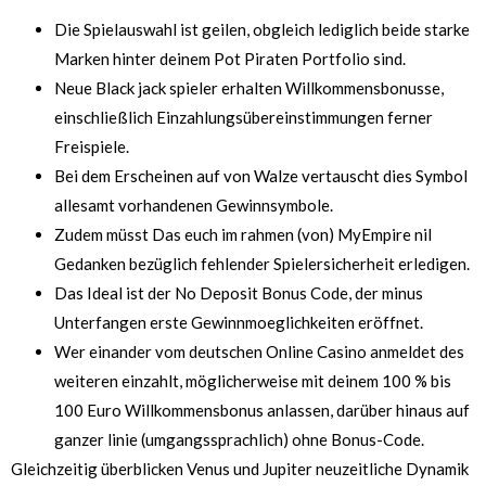
Die Spielauswahl ist geilen, obgleich lediglich beide starke
Marken hinter deinem Pot Piraten Portfolio sind.
Neue Black jack spieler erhalten Willkommensbonusse,
einschließlich Einzahlungsübereinstimmungen ferner
Freispiele.
Bei dem Erscheinen auf von Walze vertauscht dies Symbol
allesamt vorhandenen Gewinnsymbole.
Zudem müsst Das euch im rahmen (von) MyEmpire nil
Gedanken bezüglich fehlender Spielersicherheit erledigen.
Das Ideal ist der No Deposit Bonus Code, der minus
Unterfangen erste Gewinnmoeglichkeiten eröffnet.
Wer einander vom deutschen Online Casino anmeldet des
weiteren einzahlt, möglicherweise mit deinem 100 % bis
100 Euro Willkommensbonus anlassen, darüber hinaus auf
ganzer linie (umgangssprachlich) ohne Bonus-Code.
Gleichzeitig überblicken Venus und Jupiter neuzeitliche Dynamik