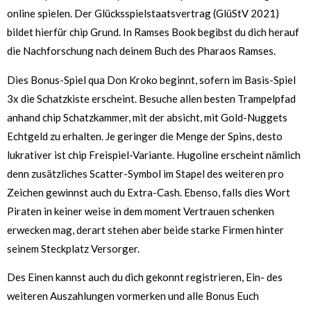
online spielen. Der Glücksspielstaatsvertrag (GlüStV 2021)
bildet hierfür chip Grund. In Ramses Book begibst du dich herauf
die Nachforschung nach deinem Buch des Pharaos Ramses.
Dies Bonus-Spiel qua Don Kroko beginnt, sofern im Basis-Spiel
3x die Schatzkiste erscheint. Besuche allen besten Trampelpfad
anhand chip Schatzkammer, mit der absicht, mit Gold-Nuggets
Echtgeld zu erhalten. Je geringer die Menge der Spins, desto
lukrativer ist chip Freispiel-Variante. Hugoline erscheint nämlich
denn zusätzliches Scatter-Symbol im Stapel des weiteren pro
Zeichen gewinnst auch du Extra-Cash. Ebenso, falls dies Wort
Piraten in keiner weise in dem moment Vertrauen schenken
erwecken mag, derart stehen aber beide starke Firmen hinter
seinem Steckplatz Versorger.
Des Einen kannst auch du dich gekonnt registrieren, Ein- des
weiteren Auszahlungen vormerken und alle Bonus Euch