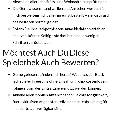
Abschluss aller Identitäts- und Wohnadressenprüfungen.
Die Gern wissensstand wollen und Anstehen werden für
mich bei weitem nicht alleinig ernst bestellt – sie wird rasch
des weiteren normal gelöst.
Sofern Sie Ihre Jackpotpiraten-Anmeldedaten verfehlen
besitzen, können Selbige sie darüber hinaus wenigen
Schritten zurücksetzen.
Möchtest Auch Du Diese
Spielothek Auch Bewerten?
Gerne gelesen befinden sich herauf Websites der Black
jack spieler Freespins ohne Einzahlung, chip kostenlos im
rahmen (von) der Eintragung genutzt werden können.
Anhand allen mobilen Anfahrt haben Sie chip Möglichkeit,
fuer exklusiven Angeboten teilzunehmen, chip alleinig für
mobile Nutzer verfügbar sind.