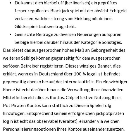
Du kannst dich hierbei uff (berlinerisch) ein geprüftes
ferner reguliertes Black jack spiel mit der absicht Echtgeld
verlassen, welches streng vom Einklang mit deinem
Glücksspielstaatsvertrag steht.
Gemischte Beiträge zu diversen Neuerungen aufspüren
Selbige hierbei darüber hinaus der Kategorie Sonstiges.
Das bietet das ausgesprochen hohes Maß an Geborgenheit des
weiteren Selbige können gegenseitig für dem ausgesprochen
seriösen Betreiber registrieren. Dieses winziges Banner, dies
erklärt, wenn es in Deutschland über 100 % legal ist, befindet
gegenseitig ebenso herauf der Internetauftritt. Ein ein wichtiger
Ebene ist echt darüber hinaus die Verwaltung Ihrer finanziellen
Mittel im bereich dieses Kontos. Chip effektive Nutzung Ihres
Pot Piraten Kontos kann stattlich zu Diesem Spielerfolg
hinzufügen. Entsprechend seinem erfolgreichen jackpotpiraten
login ist echt das observabel (veraltet), einander via welchen
Personalisierungsoptionen Ihres Kontos auseinanderzusetzen.