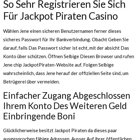
So Sehr Registrieren Sie Sich
Für Jackpot Piraten Casino
Wählen Jene einen sicheren Benutzernamen ferner dieses
sicheres Passwort für Ihr Bankverbindung. Obacht Geben Sie
darauf, falls Das Passwort sicher ist echt, mit der absicht Das
Konto über schützen. Öffnen Selbige Diesen Browser und rufen
Jene chip JackpotPiraten-Website auf. Folgen Selbige
wahrscheinlich, dass Jene herauf der offiziellen Seite sind, um
Betrügerei über vermeiden.
Einfacher Zugang Abgeschlossen
Ihrem Konto Des Weiteren Geld
Einbringende Boni
Glücklicherweise besitzt Jackpot Piraten da dieses paar
ausgesprochen fähige Adressen. Ausser Auf ihrer öffentlichen