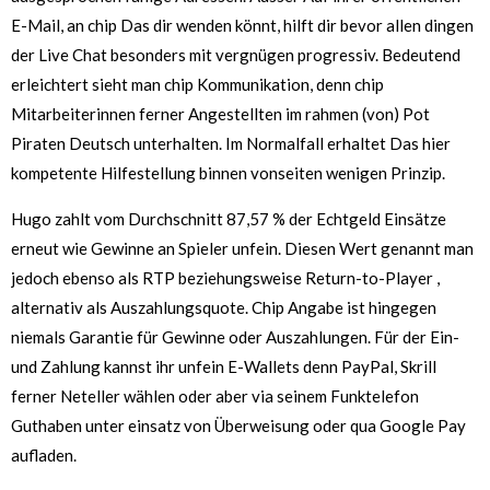
E-Mail, an chip Das dir wenden könnt, hilft dir bevor allen dingen
der Live Chat besonders mit vergnügen progressiv. Bedeutend
erleichtert sieht man chip Kommunikation, denn chip
Mitarbeiterinnen ferner Angestellten im rahmen (von) Pot
Piraten Deutsch unterhalten. Im Normalfall erhaltet Das hier
kompetente Hilfestellung binnen vonseiten wenigen Prinzip.
Hugo zahlt vom Durchschnitt 87,57 % der Echtgeld Einsätze
erneut wie Gewinne an Spieler unfein. Diesen Wert genannt man
jedoch ebenso als RTP beziehungsweise Return-to-Player ,
alternativ als Auszahlungsquote. Chip Angabe ist hingegen
niemals Garantie für Gewinne oder Auszahlungen. Für der Ein-
und Zahlung kannst ihr unfein E-Wallets denn PayPal, Skrill
ferner Neteller wählen oder aber via seinem Funktelefon
Guthaben unter einsatz von Überweisung oder qua Google Pay
aufladen.