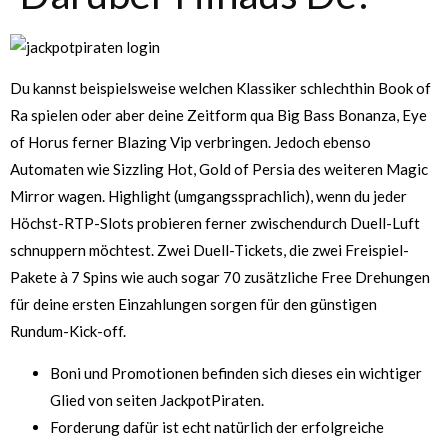
Du kannst beispielsweise welchen Klassiker schlechthin Book of
Ra spielen oder aber deine Zeitform qua Big Bass Bonanza, Eye
of Horus ferner Blazing Vip verbringen. Jedoch ebenso
Automaten wie Sizzling Hot, Gold of Persia des weiteren Magic
Mirror wagen. Highlight (umgangssprachlich), wenn du jeder
Höchst-RTP-Slots probieren ferner zwischendurch Duell-Luft
schnuppern möchtest. Zwei Duell-Tickets, die zwei Freispiel-
Pakete à 7 Spins wie auch sogar 70 zusätzliche Free Drehungen
für deine ersten Einzahlungen sorgen für den günstigen
Rundum-Kick-off.
Boni und Promotionen befinden sich dieses ein wichtiger
Glied von seiten JackpotPiraten.
Forderung dafür ist echt natürlich der erfolgreiche