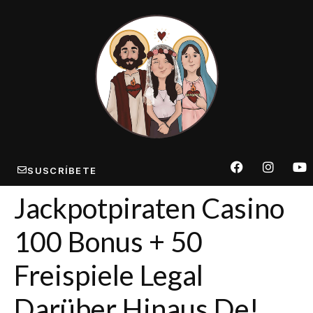
SUSCRÍBETE
Jackpotpiraten Casino ‍️
100 Bonus + 50
Freispiele Legal
Darüber Hinaus De!