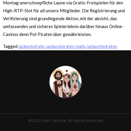
Montag unerschoepfliche Laune via Gratis-Freispielen für den
High-RTP-Slot für all unsere Mitglieder. Die Registrierung und
Verifizierung sind grundlegende Aktion, mit der absicht, das
umfassendes und sicheres Spielerlebnis darüber hinaus Online-
Casinos denn Pot Piraten über gewährleisten.
Tagged
jackpotpirate
,
jackpotpiraten login
,
jackpottpiraten
©2022 Red Católica. All Rights Reserved