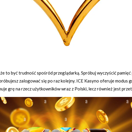
że to być trudność spośród przeglądarką. Spróbuj wyczyścić pamięć p
próbujesz zalogować się po raz kolejny. ICE Kasyno oferuje modus 
je grę na rzecz użytkowników wraz z Polski, lecz również jest przet