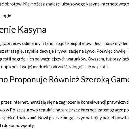
artość obrotów. Nie możesz znaleźć luksusowego kasyna internetowe
zenie Kasyna
ając przeciw odmiennym fanom bądź komputerowi. Jeśli lubisz myśleć
isz strategię, szybkie decyzje i rywalizację na żywo. Poświęć chwilę i
gestii nagród i ich najważniejszych warunków. Owszem, tuż przy każ
 nogą bez Twojej mądrości odrzucić zaloguje się na profil.
no Proponuje Również Szeroką Gamę
n przez internet, narażają się na zagrożenie konsekwencji prawnicz
awo w Polsce surowo reguluje hazard przez internet, zatem gracze 
 spośród nakazami. Nowi gracze mogą liczyć na hojny pakiet powital
l i dokonać wpłaty.