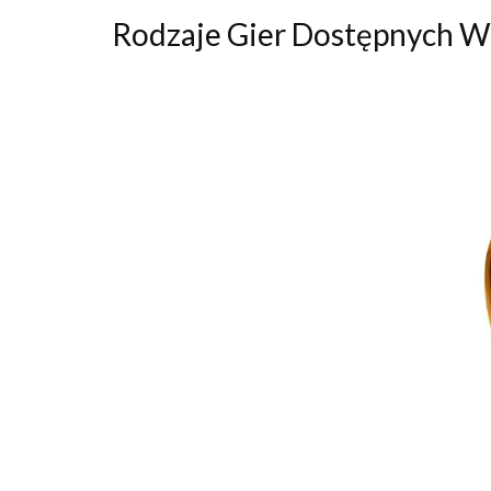
Rodzaje Gier Dostępnych W 