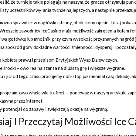
lić, że turnieje takie polegają na naszym, że gracze otrzymują punk
listy uczestników wyłania tychże najlepszych, a następnie przekazuj
ożna sprawdzić w nagłówku strony, obok ikony opisie. Tutaj pokaza
Wreszcie zawodnicy IceCasino mają możliwość zakręcenia kołem fortu
iwą gotówkę lub mnożnik, przy czym wysokość przyznanych nagród j
 zna spośród góry dokładne wartości zmienności, dyspersji i pozost
ega kobieta prawu i przepisom Brytyjskich Wysp Dziewiczych.
 środki – owo realna szansa na dłuższą grę i większe wygrane.
 i już od tego czasu pracujemy non-stop już nieomal całą dekadę, a
nadprogram, owo właściwie trafiłeś — ponieważ w naszym artykule 
asyna przez internet.
 potencjał do zabawy i zwiększają okazje na wygraną.
siaj I Przeczytaj Możliwości Ice 
TP, to znaczy w inny sposób stopa zwrotu środków. Wartość tę można 