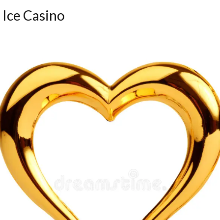
Ice Casino