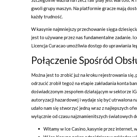
gwoli grupy maszyn. Na platformie gracze mają dos
każdy trudność.
W kasynie najmniejszy przechowanie sięga dziesięci
jest to używane przez nas fundamentalne zadanie. Ic
Licencja Curacao umożliwia dostęp do uprawiania l
Połączenie Spośród Obs
Można jest to zrobić już na kroku rejestrowania się
odrzucić zrobił tegoż na etapie zakładania konta ba
doświadczonym zespołem działającym w sektorze iGa
autoryzacji hazardowej i wydaje się być utrwalona 
udało nam się stworzyć jedną wraz z najlepszych of
wyłącznie od czasu najznamienitszych światowych 
Witamy w Ice Casino, kasynie przez internet,
W Ice Kasyno poker odnajdziesz w zakładce wi