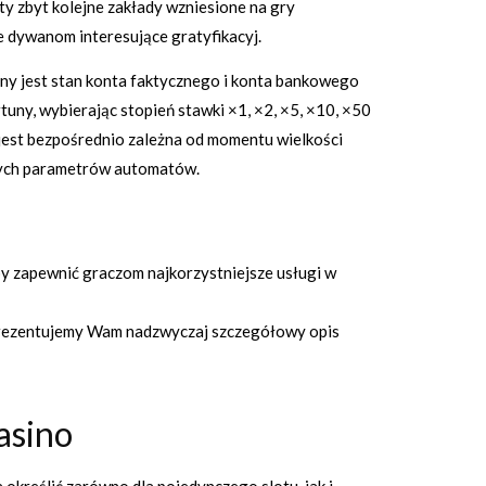
ty zbyt kolejne zakłady wzniesione na gry
e dywanom interesujące gratyfikacyj.
ny jest stan konta faktycznego i konta bankowego
ny, wybierając stopień stawki ×1, ×2, ×5, ×10, ×50
est bezpośrednio zależna od momentu wielkości
ałych parametrów automatów.
by zapewnić graczom najkorzystniejsze usługi w
zaprezentujemy Wam nadzwyczaj szczegółowy opis
Casino
określić zarówno dla pojedynczego slotu, jak i