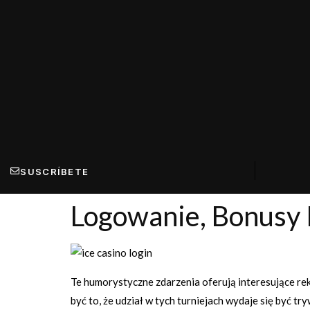
SUSCRÍBETE
Logowanie, Bonusy 
Te humorystyczne zdarzenia oferują interesujące re
być to, że udział w tych turniejach wydaje się być t