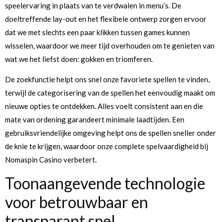
speelervaring in plaats van te verdwalen in menu’s. De
doeltreffende lay-out en het flexibele ontwerp zorgen ervoor
dat we met slechts een paar klikken tussen games kunnen
wisselen, waardoor we meer tijd overhouden om te genieten van
wat we het liefst doen: gokken en triomferen.
De zoekfunctie helpt ons snel onze favoriete spellen te vinden,
terwijl de categorisering van de spellen het eenvoudig maakt om
nieuwe opties te ontdekken. Alles voelt consistent aan en die
mate van ordening garandeert minimale laadtijden. Een
gebruiksvriendelijke omgeving helpt ons de spellen sneller onder
de knie te krijgen, waardoor onze complete spelvaardigheid bij
Nomaspin Casino verbetert.
Toonaangevende technologie
voor betrouwbaar en
transparant spel