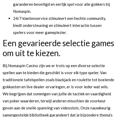
garanderen beveiligd en eerlijk spel voor alle gokkers bij
Nomaspin.
24/7 klantenservice stimuleert een hechte community,
biedt ondersteuning en stimuleert interactie tussen
spelers voor meer gameplezier.
Een gevarieerde selectie games
om uit te kiezen.
Bij Nomaspin Casino zijn we er trots op een diverse selectie
spellen aan te bieden die geschikt is voor elk type speler. Van
traditionele tafelspellen zoals blackjack en roulette tot boeiende
gokkasten en live dealer-ervaringen, er is voor ieder wat wils.
We begrijpen dat sommigen van jullie de tactiek en vaardigheid
van poker waarderen, terwijl anderen misschien de voorkeur
geven aan de snelle spanning van videoslots. Onze nauwkeurig
samengestelde bibliotheek garandeert dat je bijzondere thema’s