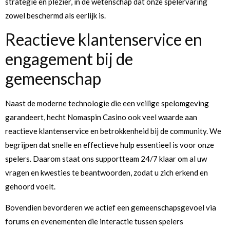
strategie en plezier, in de wetenschap dat onze spelervaring
zowel beschermd als eerlijk is.
Reactieve klantenservice en
engagement bij de
gemeenschap
Naast de moderne technologie die een veilige spelomgeving
garandeert, hecht Nomaspin Casino ook veel waarde aan
reactieve klantenservice en betrokkenheid bij de community. We
begrijpen dat snelle en effectieve hulp essentieel is voor onze
spelers. Daarom staat ons supportteam 24/7 klaar om al uw
vragen en kwesties te beantwoorden, zodat u zich erkend en
gehoord voelt.
Bovendien bevorderen we actief een gemeenschapsgevoel via
forums en evenementen die interactie tussen spelers