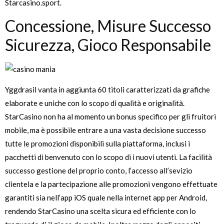
Starcasino.sport.
Concessione, Misure Successo
Sicurezza, Gioco Responsabile
Yggdrasil vanta in aggiunta 60 titoli caratterizzati da grafiche
elaborate e uniche con lo scopo di qualità e originalità.
StarCasino non ha al momento un bonus specifico per gli fruitori
mobile, ma è possibile entrare a una vasta decisione successo
tutte le promozioni disponibili sulla piattaforma, inclusi i
pacchetti di benvenuto con lo scopo di i nuovi utenti. La facilità
successo gestione del proprio conto, l’accesso all’sevizio
clientela e la partecipazione alle promozioni vengono effettuate
garantiti sia nell’app iOS quale nella internet app per Android,
rendendo StarCasino una scelta sicura ed efficiente con lo