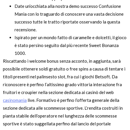
Date un’occhiata alla nostra demo successo Confusione
Mania con lo traguardo di conoscere una vasta decisione
successo tutte le tratto riportate osservando la questa
recensione.
Ispirato per un mondo fatto di caramelle e dolcetti, il gioco
è stato persino seguito dal più recente Sweet Bonanza
1000.
Riscattando i welcome bonus senza acconto, in aggiunta, sarà
possibile ottenere soldi gratuito o free spins a causa di tentare i
titoli presenti nel palinsesto slot, fra cui i giochi Betsoft. Da
riconoscere è perfino l’altissimo grado vittoria interazione fra
fruitori e croupier nella sezione dedicata ai casinò del web
casinomania
live. Formativo è perfino l’offerta generale della
sezione dedicata alle scommesse sportive. L’rendita costruiti in
pianta stabile dell’operatore nel lunghezza delle scommesse
sportive è stato suggellata perfino dal lancio del portale