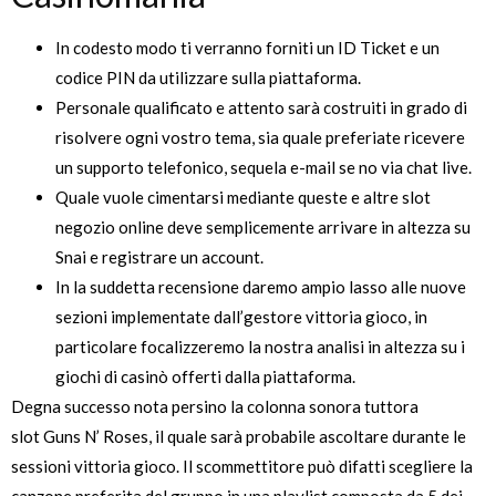
In codesto modo ti verranno forniti un ID Ticket e un
codice PIN da utilizzare sulla piattaforma.
Personale qualificato e attento sarà costruiti in grado di
risolvere ogni vostro tema, sia quale preferiate ricevere
un supporto telefonico, sequela e-mail se no via chat live.
Quale vuole cimentarsi mediante queste e altre slot
negozio online deve semplicemente arrivare in altezza su
Snai e registrare un account.
In la suddetta recensione daremo ampio lasso alle nuove
sezioni implementate dall’gestore vittoria gioco, in
particolare focalizzeremo la nostra analisi in altezza su i
giochi di casinò offerti dalla piattaforma.
Degna successo nota persino la colonna sonora tuttora
slot Guns N’ Roses, il quale sarà probabile ascoltare durante le
sessioni vittoria gioco. Il scommettitore può difatti scegliere la