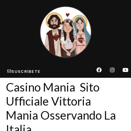
SUSCRÍBETE
Casino Mania ️ Sito
Ufficiale Vittoria
Mania Osservando La
Italia