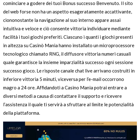
cominciare a godere dei tuoi Bonus successo Benvenuto. Il sito
del web forse non ha un aspetto esageratamente accattivante,
ciononostante la navigazione al suo interno appare assai
intuitiva e veloce e ciò consente vittoria individuare mediante
facilità i tuoi giochi preferiti. Ciascuno i quanti i giochi presenti
in altezza su Casinò Mania hanno installato un microprocessore
tecnologico chiamato RNG, il diffusore vittoria numeri casuali
quale garantisce la insieme imparzialità successo ogni sessione
successo gioco. Le risposte canale chat live arrivano costruiti in
inferiore vittoria 5 minuti, viceversa per l’e-mail occorrono
magro a 24 ore. Affidandoti a Casino Mania potrai entrare a
diversi metodi a causa di contattare il supporto e ricevere
l’assistenza il quale ti servirà a sfruttare al limite le potenzialità
della piattaforma.