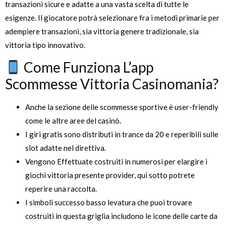
transazioni sicure e adatte a una vasta scelta di tutte le
esigenze. Il giocatore potrà selezionare fra i metodi primarie per
adempiere transazioni, sia vittoria genere tradizionale, sia
vittoria tipo innovativo.
Come Funziona L’app
Scommesse Vittoria Casinomania?
Anche la sezione delle scommesse sportive è user-friendly
come le altre aree del casinò.
I giri gratis sono distributi in trance da 20 e reperibili sulle
slot adatte nel direttiva.
Vengono Effettuate costruiti in numerosi per elargire i
giochi vittoria presente provider, qui sotto potrete
reperire una raccolta.
I simboli successo basso levatura che puoi trovare
costruiti in questa griglia includono le icone delle carte da