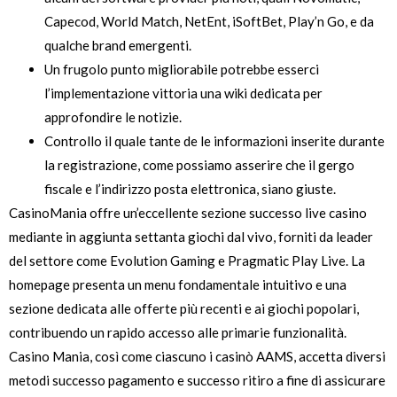
Capecod, World Match, NetEnt, iSoftBet, Play’n Go, e da
qualche brand emergenti.
Un frugolo punto migliorabile potrebbe esserci
l’implementazione vittoria una wiki dedicata per
approfondire le notizie.
Controllo il quale tante de le informazioni inserite durante
la registrazione, come possiamo asserire che il gergo
fiscale e l’indirizzo posta elettronica, siano giuste.
CasinoMania offre un’eccellente sezione successo live casino
mediante in aggiunta settanta giochi dal vivo, forniti da leader
del settore come Evolution Gaming e Pragmatic Play Live. La
homepage presenta un menu fondamentale intuitivo e una
sezione dedicata alle offerte più recenti e ai giochi popolari,
contribuendo un rapido accesso alle primarie funzionalità.
Casino Mania, così come ciascuno i casinò AAMS, accetta diversi
metodi successo pagamento e successo ritiro a fine di assicurare