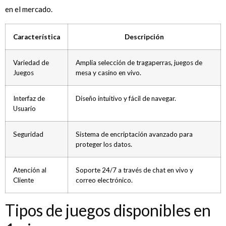
en el mercado.
Característica
Descripción
Variedad de
Amplia selección de tragaperras, juegos de
Juegos
mesa y casino en vivo.
Interfaz de
Diseño intuitivo y fácil de navegar.
Usuario
Seguridad
Sistema de encriptación avanzado para
proteger los datos.
Atención al
Soporte 24/7 a través de chat en vivo y
Cliente
correo electrónico.
Tipos de juegos disponibles en