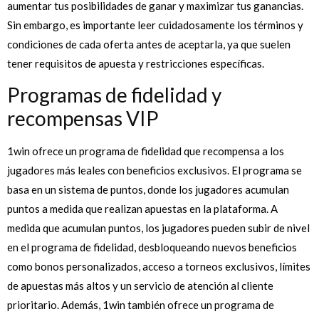
aumentar tus posibilidades de ganar y maximizar tus ganancias.
Sin embargo, es importante leer cuidadosamente los términos y
condiciones de cada oferta antes de aceptarla, ya que suelen
tener requisitos de apuesta y restricciones específicas.
Programas de fidelidad y
recompensas VIP
1win ofrece un programa de fidelidad que recompensa a los
jugadores más leales con beneficios exclusivos. El programa se
basa en un sistema de puntos, donde los jugadores acumulan
puntos a medida que realizan apuestas en la plataforma. A
medida que acumulan puntos, los jugadores pueden subir de nivel
en el programa de fidelidad, desbloqueando nuevos beneficios
como bonos personalizados, acceso a torneos exclusivos, límites
de apuestas más altos y un servicio de atención al cliente
prioritario. Además, 1win también ofrece un programa de