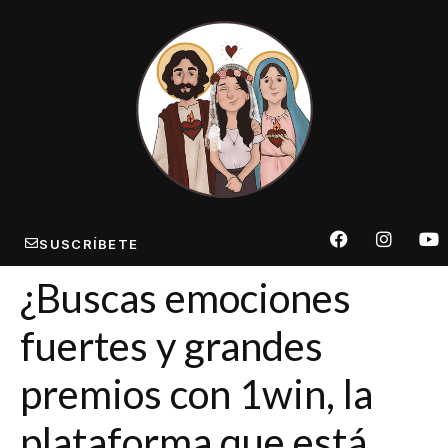
SUSCRÍBETE
¿Buscas emociones
fuertes y grandes
premios con 1win, la
plataforma que está