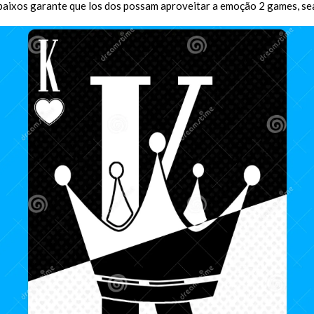
 baixos garante que los dos possam aproveitar a emoção 2 games, sea