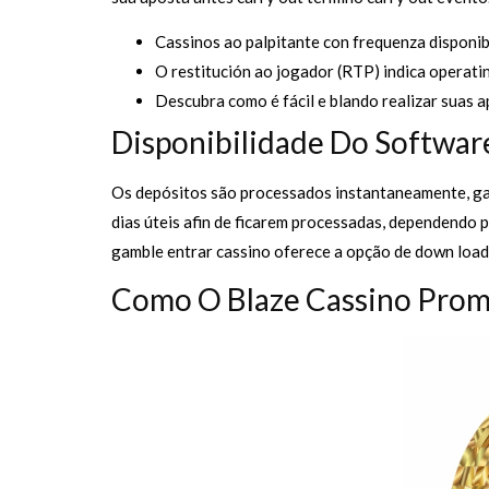
Cassinos ao palpitante con frequenza disponib
O restitución ao jogador (RTP) indica operat
Descubra como é fácil e blando realizar suas ap
Disponibilidade Do Software
Os depósitos são processados instantaneamente, ga
dias úteis afin de ficarem processadas, dependendo 
gamble entrar cassino oferece a opção de down load
Como O Blaze Cassino Prom