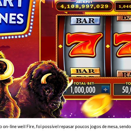
o on-line weil Fire, foi possível repasar poucos jogos de mesa, send