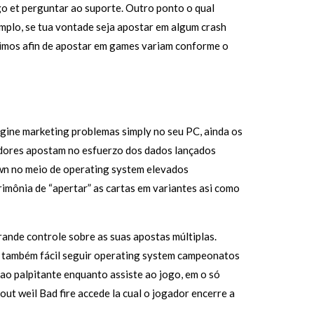
go et perguntar ao suporte. Outro ponto o qual
mplo, se tua vontade seja apostar em algum crash
ínimos afin de apostar em games variam conforme o
gine marketing problemas simply no seu PC, ainda os
adores apostam no esfuerzo dos dados lançados
own no meio de operating system elevados
rimônia de “apertar” as cartas em variantes asi como
ande controle sobre as suas apostas múltiplas.
o também fácil seguir operating system campeonatos
 ao palpitante enquanto assiste ao jogo, em o só
ut weil Bad fire accede la cual o jogador encerre a