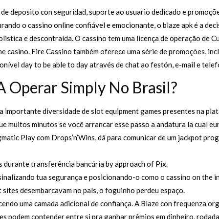
e deposito con seguridad, suporte ao usuario dedicado e promoçõe
ando o cassino online confiável e emocionante, o blaze apk é a deci
olistica e descontraída. O cassino tem uma licença de operação de C
line casino. Fire Cassino também oferece uma série de promoções, in
onível day to be able to day através de chat ao festón, e-mail e telef
A Operar Simply No Brasil?
 a importante diversidade de slot equipment games presentes na pla
ue muitos minutos se você arrancar esse passo a andatura la cual eu
atic Play com Drops’n’Wins, dá para comunicar de um jackpot progr
 durante transferência bancária by approach of Pix.
 sinalizando tua segurança e posicionando-o como o cassino on the in
 sites desembarcavam no país, o foguinho perdeu espaço.
ecendo uma camada adicional de confiança. A Blaze con frequenza org
 podem contender entre si pra ganhar prêmios em dinheiro, rodadas 