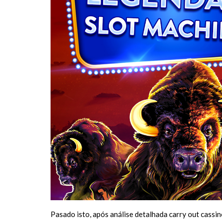
Pasado isto, após análise detalhada carry out cassin