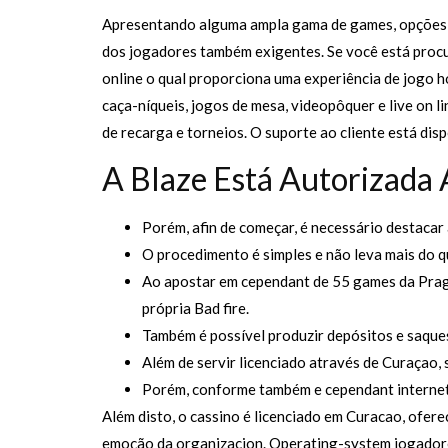
Apresentando alguma ampla gama de games, opções d
dos jogadores também exigentes. Se você está procur
online o qual proporciona uma experiência de jogo h
caça-níqueis, jogos de mesa, videopôquer e live on 
de recarga e torneios. O suporte ao cliente está disp
A Blaze Está Autorizada 
Porém, afin de começar, é necessário destacar
O procedimento é simples e não leva mais do q
Ao apostar em cependant de 55 games da Pragm
própria Bad fire.
Também é possível produzir depósitos e saques
Além de servir licenciado através de Curaçao,
Porém, conforme também e cependant internet
Além disto, o cassino é licenciado em Curacao, ofer
emoção da organizacion. Operating-system jogadores