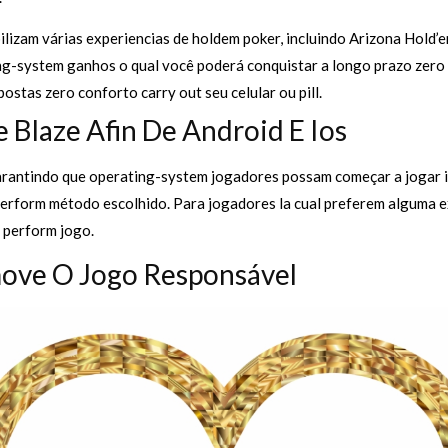
ilizam várias experiencias de holdem poker, incluindo Arizona Hold’
ing-system ganhos o qual você poderá conquistar a longo prazo zero
ostas zero conforto carry out seu celular ou pill.
 Blaze Afin De Android E Ios
rantindo que operating-system jogadores possam começar a jogar im
perform método escolhido. Para jogadores la cual preferem alguma ex
 perform jogo.
ove O Jogo Responsável