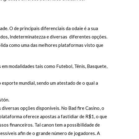
e. O de principais diferenciais da odaie é a sua
ados, Indeterminatezza e diversas diferentes opções.
olida como uma das melhores plataformas visto que
s em modalidades tais como Futebol, Tênis, Basquete,
esporte mundial, sendo um atestado de o qual a
stón.
s diversas opções disponíveis. No Bad fire Casino, o
 plataforma oferece apostas a fastidiar de R$1, o que
s financeiros. Tal canon tem a possibilidade de
essíveis afin de o grande número de jogadores. A