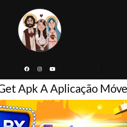
 Get Apk A Aplicação Móve