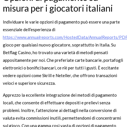
misura per i giocatori italiani
Individuare le varie opzioni di pagamento può essere una parte
essenziale dell’esperienza di
https://www.annualreports.com/HostedData/AnnualReports/
gioco per qualsiasi nuovo giocatore, soprattutto in Italia. Su
Betflag Casino, ho trovato una varietà di metodi pensati
appositamente per noi. Che preferiate carte bancarie, portafogli
elettronici o bonifici bancari, ce n’è per tutti i gusti. È eccitante
vedere opzioni come Skrill e Neteller, che offrono transazioni
veloci e superiore sicurezza.
Apprezzo la eccellente integrazione dei metodi di pagamento
locali, che consente di effettuare depositi e prelievi senza
problemi. Inoltre, l’attenzione ai dettagli nella conversione di
valuta evita commissioni inutili, permettendomi di concentrarmi
sul gioco. Con una gamma così vasta di opzioni di pagamento