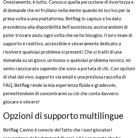
Onestamente, è tutto. Conosco quella percezione di incertezza e
di domande che mi frullano nella mente quando mi iscrivo per la
prima volta a una piattaforma. Betflag lo capisce e ha dato
precedenza alla disponibilità dell’assistenza, assicurandomi di
poter trovare aiuto ogni volta che ne ho bisogno. Il loro team di
supporto è reattivo, accessibile e sinceramente dedicato a
risolvere qualsiasi problema si presenti. Che si tratti di una
domanda su un gioco, un bonus o qualsiasi problema tecnico, mi
sento rassicurato sapendo che sono a portata di clic. Con opzioni
di chat dal vivo, supporto via email e una preziosa raccolta di
FAQ, Betflag rende la mia esperienza fluida e gradevole,
permettendomi di concentrarmi su ciò che conta davvero:
giocare e vincere!
Opzioni di supporto multilingue
Betflag Casino è conscio del fatto che i suoi giocatori
provengono da background diversi, ed è per questo che ha