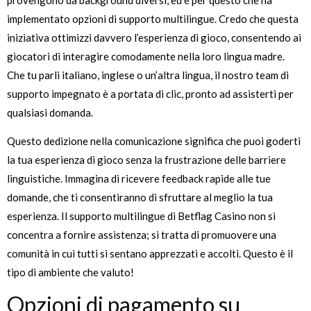
implementato opzioni di supporto multilingue. Credo che questa
iniziativa ottimizzi davvero l’esperienza di gioco, consentendo ai
giocatori di interagire comodamente nella loro lingua madre.
Che tu parli italiano, inglese o un’altra lingua, il nostro team di
supporto impegnato è a portata di clic, pronto ad assisterti per
qualsiasi domanda.
Questo dedizione nella comunicazione significa che puoi goderti
la tua esperienza di gioco senza la frustrazione delle barriere
linguistiche. Immagina di ricevere feedback rapide alle tue
domande, che ti consentiranno di sfruttare al meglio la tua
esperienza. Il supporto multilingue di Betflag Casino non si
concentra a fornire assistenza; si tratta di promuovere una
comunità in cui tutti si sentano apprezzati e accolti. Questo è il
tipo di ambiente che valuto!
Opzioni di pagamento su