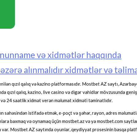
anunname və xidmətlər haqqında
zərə alınmalıdır xidmətlər və təlima
ən qızıl qalıq və kazino platformasıdır. Mostbet AZ saytı, Azərbayca
a qızıl qalıq, kazino, live casino və digər vahidlər mövzusunda geni
və 24 saatlik xidmət verən məlumat xidməti təminatlıdır.
n sahəsindən istifadə etmək, e-poçt və şəhər, rayon, adres məlumatla
nlara baxmaq və oynamaq üçün mostbet.az və ya mostbet.com saytları
m var. Mostbet AZ saytında oyunlar, qeydiyyat prosesinin basqa plat