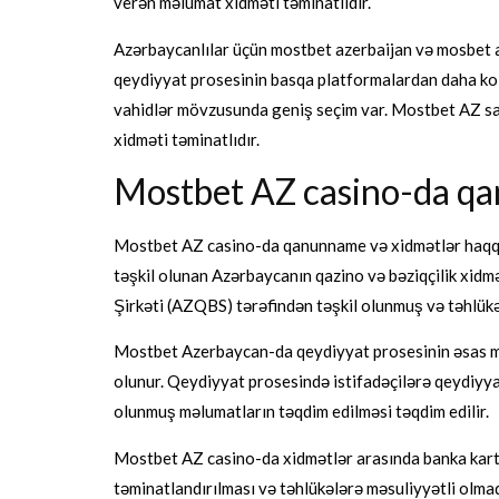
verən məlumat xidməti təminatlıdır.
Azərbaycanlılar üçün mostbet azerbaijan və mosbet a
qeydiyyat prosesinin basqa platformalardan daha kola
vahidlər mövzusunda geniş seçim var. Mostbet AZ say
xidməti təminatlıdır.
Mostbet AZ casino-da q
Mostbet AZ casino-da qanunname və xidmətlər haqqınd
təşkil olunan Azərbaycanın qazino və bəziqçilik xidmə
Şirkəti (AZQBS) tərəfindən təşkil olunmuş və təhlükəl
Mostbet Azerbaycan-da qeydiyyat prosesinin əsas mərh
olunur. Qeydiyyat prosesində istifadəçilərə qeydiyya
olunmuş məlumatların təqdim edilməsi təqdim edilir.
Mostbet AZ casino-da xidmətlər arasında banka kartla
təminatlandırılması və təhlükələrə məsuliyyətli olm