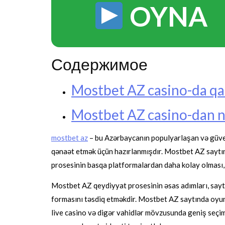
OYNA
Содержимое
Mostbet AZ casino-da q
Mostbet AZ casino-dan nə
mostbet az
– bu Azərbaycanın populyarlaşan və güvenil
qənaət etmək üçün hazırlanmışdır. Mostbet AZ saytınd
prosesinin basqa platformalardan daha kolay olması, 
Mostbet AZ qeydiyyat prosesinin əsas adımları, saytı
formasını təsdiq etməkdir. Mostbet AZ saytında oyu
live casino və digər vahidlər mövzusunda geniş seçi