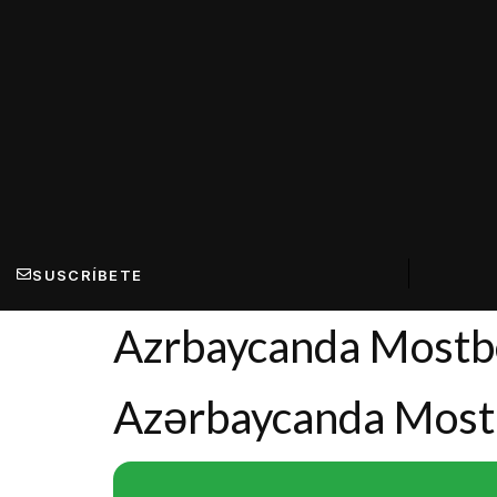
SUSCRÍBETE
Azrbaycanda Mostb
Azərbaycanda Most