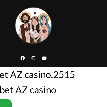
et AZ casino.2515
bet AZ casino