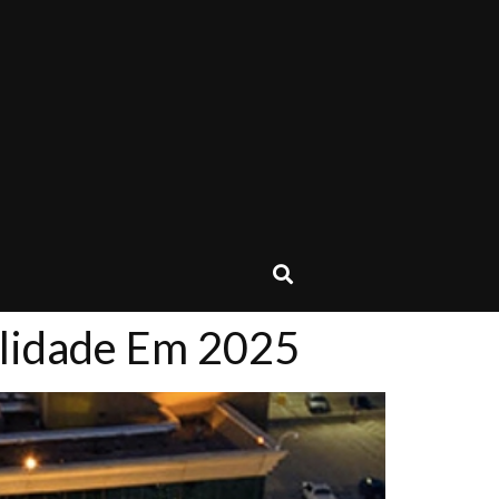
ilidade Em 2025