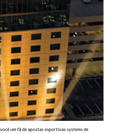
r você um fã de apostas esportivas systems de