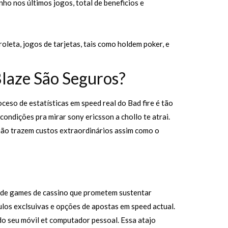
ho nos últimos jogos, total de beneficios e
leta, jogos de tarjetas, tais como holdem poker, e
laze São Seguros?
oceso de estatísticas em speed real do Bad fire é tão
condições pra mirar sony ericsson a chollo te atrai.
s não trazem custos extraordinários assim como o
a de games de cassino que prometem sustentar
ulos exclsuivas e opções de apostas em speed actual.
do seu móvil et computador pessoal. Essa atajo