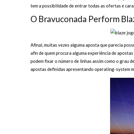
tem a possibilidade de entrar todas as ofertas e car
O Bravuconada Perform Bla
Afinal, muitas vezes alguma aposta que parecia poss
afin de quem procura alguma experiência de apostas á
podem fixar o número de linhas assim como o grau de
apostas definidas apresentando operating-system mu