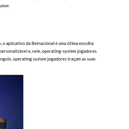
uiser.
, o aplicativo da Betnacional é uma ótima escolha
 personalizável e, nele, operating-system jogadores
ângulo, operating system jogadores traçam as suas