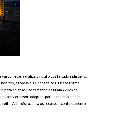
ai começar a utilizar, inutil o qual é tudo indistinto,
 bonitos, agradáveis e bens feitos. Desta Forma,
em para en absoluto tamanho de uraian.Zilch de
o qual sony ericsson adaptam para o modelo mobile
ireito. Além disso, para os recursos, continuamente