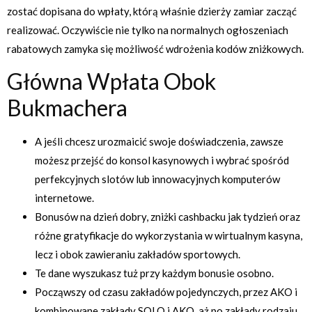
zostać dopisana do wpłaty, którą właśnie dzierży zamiar zacząć
realizować. Oczywiście nie tylko na normalnych ogłoszeniach
rabatowych zamyka się możliwość wdrożenia kodów zniżkowych.
Główna Wpłata Obok
Bukmachera
A jeśli chcesz urozmaicić swoje doświadczenia, zawsze
możesz przejść do konsol kasynowych i wybrać spośród
perfekcyjnych slotów lub innowacyjnych komputerów
internetowe.
Bonusów na dzień dobry, zniżki cashbacku jak tydzień oraz
różne gratyfikacje do wykorzystania w wirtualnym kasyna,
lecz i obok zawieraniu zakładów sportowych.
Te dane wyszukasz tuż przy każdym bonusie osobno.
Począwszy od czasu zakładów pojedynczych, przez AKO i
kombinowane zakłady SOLO i AKO, aż po zakłady rodzaju