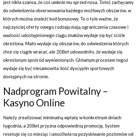
jest nikła szansa, że coś umknie mu sprzed nosa. Toteż zachęcamy
do odwiedzenia obserwowania każdego możliwych obszarów, w
których można znaleźć kod bonusowy. To o tyle ważne, że
najczęściej oferty owego rodzaju mają ograniczenia czasowe i
ważność udostępnionego ciągu znaków wydaje się być ściśle
określona. Mało wydaje się obszarów, do odwiedzenia których
chce się ciągle wracać, ale 20Bet udowodniło, że wydaje się
określonym spośród wymienionych. Głównym procesem tegoż
wydaje się być niesamowita ilość dyscyplin sportowych
dostępnych na stronie.
Nadprogram Powitalny –
Kasyno Online
Należy zrealizować minimalną wpłatę w konkretnym dniach
tygodnia, a 20Bet przyzna odpowiednią promocję. System
resetuje się co miesiąc i umożliwia na pozyskiwanie poziomów od