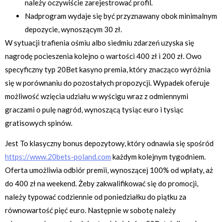
należy oczywiście zarejestrować profil.
Nadprogram wydaje się być przyznawany obok minimalnym
depozycie, wynoszącym 30 zł.
W sytuacji trafienia ośmiu albo siedmiu zdarzeń uzyska się
nagrodę pocieszenia kolejno o wartości 400 zł i 200 zł. Owo
specyficzny typ 20Bet kasyno premia, który znacząco wyróżnia
się w porównaniu do pozostałych propozycji. Wypadek oferuje
możliwość wzięcia udziału w wyścigu wraz z odmiennymi
graczami o pulę nagród, wynoszącą tysiąc euro i tysiąc
gratisowych spinów.
Jest To klasyczny bonus depozytowy, który odnawia się spośród
https://www.20bets-poland.com
każdym kolejnym tygodniem.
Oferta umożliwia odbiór premii, wynoszącej 100% od wpłaty, aż
do 400 zł na weekend. Żeby zakwalifikować się do promocji,
należy typować codziennie od poniedziałku do piątku za
równowartość pięć euro. Następnie w sobotę należy