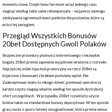
momentu nowa. Dzięki temu fan może wciąż jednego razu
sięgnąć według takie same rekompensaty – wyjąwszy wymogu
zdobywania ogromnych kwot punktów dla poziomów, które są
prócz tej zasięgiem.
Przegląd Wszystkich Bonusów
20bet Dostępnych Gwoli Polaków
Bezpieczne procedury płatności internetowego i niezwykle
bogaty 20Bet premia zapewnia wyjątkowe wrażenia z rozrywki.
Najczęściej zniżki typu kod promocyjny na rzecz 20Bet są
kojarzone z bonusami z brakiem postulatu wpłat. Nie
Zaakceptować miało to nikogo dziwić, ponieważ operatorzy
bardzo często sięgają właśnie według ten sposób dystrybucji
ofert szczególnych . W przypadku 20Bet rozwinięto użycie
kodów także na standardowe bonusy depozytowe. W ten sposób
gracz może o sporo łatwiej zasygnalizować, która premia winna