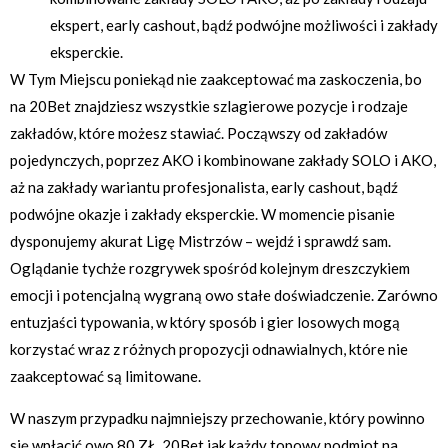
ekspert, early cashout, bądź podwójne możliwości i zakłady
eksperckie.
W Tym Miejscu poniekąd nie zaakceptować ma zaskoczenia, bo
na 20Bet znajdziesz wszystkie szlagierowe pozycje i rodzaje
zakładów, które możesz stawiać. Począwszy od zakładów
pojedynczych, poprzez AKO i kombinowane zakłady SOLO i AKO,
aż na zakłady wariantu profesjonalista, early cashout, bądź
podwójne okazje i zakłady eksperckie. W momencie pisanie
dysponujemy akurat Ligę Mistrzów – wejdź i sprawdź sam.
Oglądanie tychże rozgrywek spośród kolejnym dreszczykiem
emocji i potencjalną wygraną owo stałe doświadczenie. Zarówno
entuzjaści typowania, w który sposób i gier losowych mogą
korzystać wraz z różnych propozycji odnawialnych, które nie
zaakceptować są limitowane.
W naszym przypadku najmniejszy przechowanie, który powinno
się wpłacić owo 80 ZŁ. 20Bet jak każdy topowy podmiot na