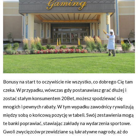
Bonusy na start to oczywiście nie wszystko, co dobrego Cię tam
czeka. W przypadku, wówczas gdy postanawiasz grać dłużej i
zostać stałym konsumentem 20Bet, możesz spodziewać się
mnogich i pewnych rabaty. W tym wypadku zawodnicy rywalizują
między sobą o końcową pozycję w tabeli. Swój zestawienia mogą
te banki poprawiać, stawiając zakłady na wydarzenia sportowe.
Gwoli zwycięzców przewidziane są lukratywne nagrody, aż do