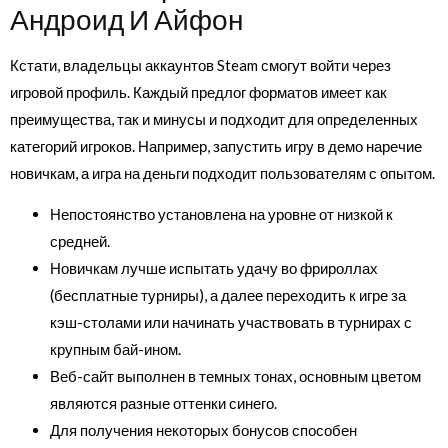
Андроид И Айфон
Кстати, владельцы аккаунтов Steam смогут войти через
игровой профиль. Каждый предлог форматов имеет как
преимущества, так и минусы и подходит для определенных
категорий игроков. Например, запустить игру в демо наречие
новичкам, а игра на деньги подходит пользователям с опытом.
Непостоянство установлена на уровне от низкой к
средней.
Новичкам лучше испытать удачу во фрироллах
(бесплатные турниры), а далее переходить к игре за
кэш-столами или начинать участвовать в турнирах с
крупным бай-ином.
Веб-сайт выполнен в темных тонах, основным цветом
являются разные оттенки синего.
Для получения некоторых бонусов способен