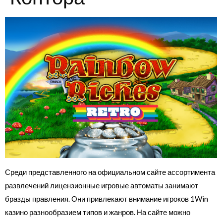
Среди представленного на официальном сайте ассортимента
развлечений лицензионные игровые автоматы занимают
бразды правления. Они привлекают внимание игроков 1Win
казино разнообразием типов и жанров. На сайте можно