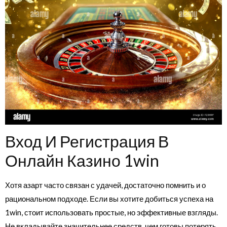
Вход И Регистрация В
Онлайн Казино 1win
Хотя азарт часто связан с удачей, достаточно помнить и о
рациональном подходе. Если вы хотите добиться успеха на
1win, стоит использовать простые, но эффективные взгляды.
Не вкладывайте значительнее средств, чем готовы потерять,