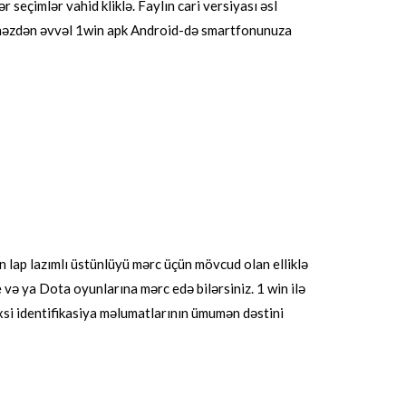
seçimlər vahid kliklə. Faylın cari versiyası əsl
kləməzdən əvvəl 1win apk Android-də smartfonunuza
 lap lazımlı üstünlüyü mərc üçün mövcud olan elliklə
 və ya Dota oyunlarına mərc edə bilərsiniz. 1 win ilə
xsi identifikasiya məlumatlarının ümumən dəstini