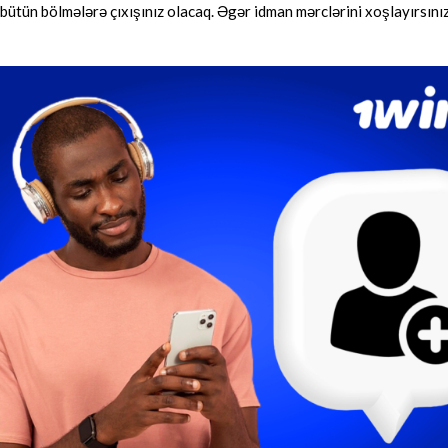
bütün bölmələrə çıxışınız olacaq. Əgər idman mərclərini xoşlayırsını