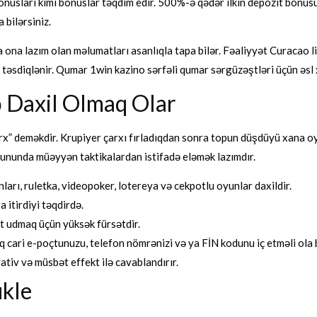
bonusları kimi bonuslar təqdim edir. 500%-ə qədər ilkin depozit bonu
 bilərsiniz.
 ona lazım olan məlumatları asanlıqla tapa bilər. Fəaliyyət Curacao l
təsdiqlənir. Qumar 1win kazino sərfəli qumar sərgüzəştləri üçün əsl 
ə Daxil Olmaq Olar
rx” deməkdir. Krupiyer çarxı fırladıqdan sonra topun düşdüyü xana oyun
 oyununda müəyyən taktikalardan istifadə eləmək lazımdır.
nları, ruletka, videopoker, lotereya və cekpotlu oyunlar daxildir.
 itirdiyi təqdirdə.
t udmaq üçün yüksək fürsətdir.
 cari e-poçtunuzu, telefon nömrənizi və ya FİN kodunu iç etməli ola b
tiv və müsbət effekt ilə cavablandırır.
ukle