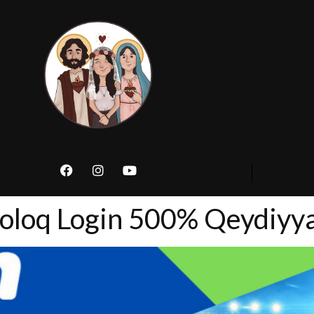
oloq Login 500% Qeydiyy