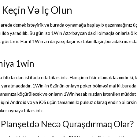
Keçin Və Iç Olun
i barədə demək istəyirik və burada oynamağa başlayıb qazanmağınız 
ci ildə yaradılıb. Bu gün isə 1Win Azərbaycan daxil olmaqla onlarla ö
 göstərir. Hər il 1Win ən da yaxşılaşır və təkmilləşir, buradakı mərcl
niya 1win
filtrlərdən istifadə edə bilərsiniz. Həmçinin fikir eləmək lazımdır ki
yaratmaqdadır. 1Win-in özünün onlayn poker bölməsi mal ki, burada r
lansınıza köçürüləcək və onların 1Win hesabınızdan istənilən müddət
iqini Android və ya iOS üçün tamammilə pulsuz olaraq endirə bilərsin
ker oynaya bilərsiniz.
a Planşetdə Necə Quraşdırmaq Olar?