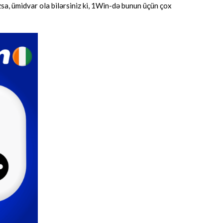
zsa, ümidvar ola bilərsiniz ki, 1Win-də bunun üçün çox