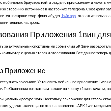
с мобильного браузера, найти раздел с приложением и нажать кно
зо сторонних источников в настройках телефона. Союз файл загр
вится на экране смартфона и будет
1win app
готово к использов
полнительных настроек.
ования Приложения 1вин для
ить за актуальными спортивными событиями БК 1вин разработали
компьютер с целью ставок и отслеживания. Все данное теперь до
ез Приложение
ете узнать по ссылке. Установить мобильное приложение 1win на
. По Окончании того как вам нажали на кнопку «1вин скачать», а
фициальный ресурс 1win. Поскольку приложение для ставок скачи
может удалить клиент, а по окончании скачать APK 1win междоме