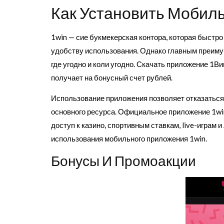
Как Установить Мобил
1win — сие букмекерская контора, которая быст
удобству использования. Однако главным преиму
где угодно и коли угодно. Скачать приложение 1
получает на бонусный счет рублей.
Использование приложения позволяет отказаться о
основного ресурса. Официальное приложение 1win
доступ к казино, спортивным ставкам, live-игра
использования мобильного приложения 1win.
Бонусы И Промоакции