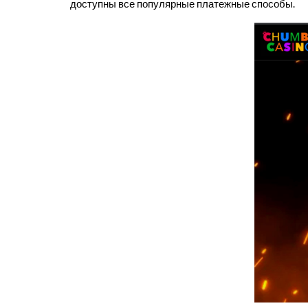
доступны все популярные платежные способы.