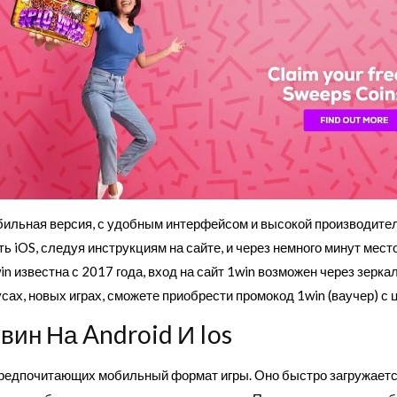
бильная версия, с удобным интерфейсом и высокой производител
ть iOS, следуя инструкциям на сайте, и через немного минут ме
n известна с 2017 года, вход на сайт 1win возможен через зерк
сах, новых играх, сможете приобрести промокод 1win (ваучер) с 
ин На Android И Ios
предпочитающих мобильный формат игры. Оно быстро загружается