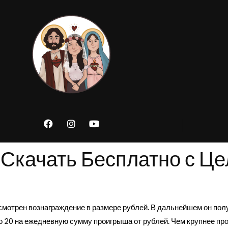
Скачать Бесплатно с Цел
мотрен вознаграждение в размере рублей. В дальнейшем он пол
го 20 на ежедневную сумму проигрыша от рублей. Чем крупнее пр