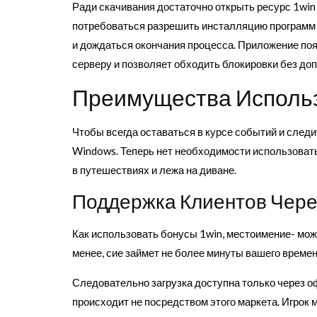
Ради скачивания достаточно открыть ресурс 1win 
потребоваться разрешить инсталляцию программ и
и дождаться окончания процесса. Приложение поя
серверу и позволяет обходить блокировки без до
Преимущества Использ
Чтобы всегда оставаться в курсе событий и след
Windows. Теперь нет необходимости использовать 
в путешествиях и лежа на диване.
Поддержка Клиентов Чер
Как использовать бонусы 1win, местоимение- мож
менее, сие займет не более минуты вашего времени
Следовательно загрузка доступна только через о
происходит не посредством этого маркета. Игрок 