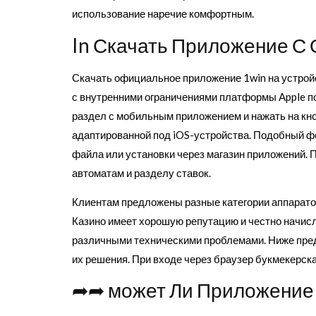
использование наречие комфортным.
In Скачать Приложение С
Скачать официальное приложение 1win на устройс
с внутренними ограничениями платформы Apple по 
раздел с мобильным приложением и нажать на кно
адаптированной под iOS-устройства. Подобный ф
файла или установки через магазин приложений. П
автоматам и разделу ставок.
Клиентам предложены разные категории аппаратов,
Казино имеет хорошую репутацию и честно начисл
различными техническими проблемами. Ниже пред
их решения. При входе через браузер букмекерска
➦➦ может Ли Приложение