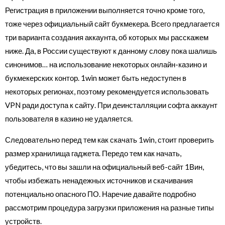
Регистрация в приложении выполняется точно кроме того,
тоже через официальный сайт букмекера. Всего предлагается
три варианта создания аккаунта, об которых мы расскажем
ниже. Да, в России существуют к данному слову пока шалишь
синонимов… на использование некоторых онлайн-казино и
букмекерских контор. 1win может быть недоступен в
некоторых регионах, поэтому рекомендуется использовать
VPN ради доступа к сайту. При деинсталляции софта аккаунт
пользователя в казино не удаляется.
Следовательно перед тем как скачать 1win, стоит проверить
размер хранилища гаджета. Передо тем как начать,
убедитесь, что вы зашли на официальный веб-сайт 1Вин,
чтобы избежать ненадежных источников и скачивания
потенциально опасного ПО. Наречие давайте подробно
рассмотрим процедура загрузки приложения на разные типы
устройств.