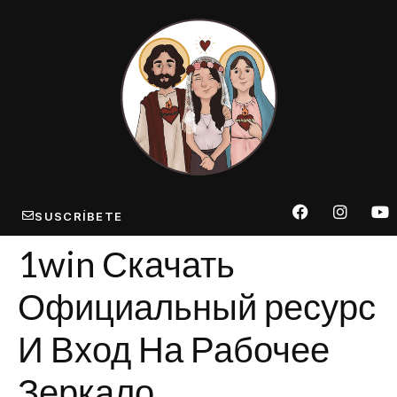
SUSCRÍBETE
1win Скачать
Официальный ресурс
И Вход На Рабочее
Зеркало