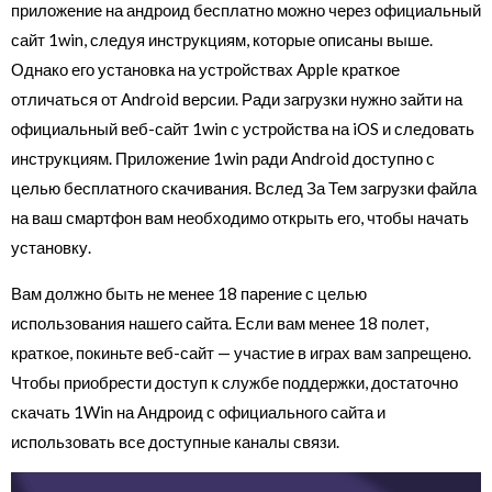
приложение на андроид бесплатно можно через официальный
сайт 1win, следуя инструкциям, которые описаны выше.
Однако его установка на устройствах Apple краткое
отличаться от Android версии. Ради загрузки нужно зайти на
официальный веб-сайт 1win с устройства на iOS и следовать
инструкциям. Приложение 1win ради Android доступно с
целью бесплатного скачивания. Вслед За Тем загрузки файла
на ваш смартфон вам необходимо открыть его, чтобы начать
установку.
Вам должно быть не менее 18 парение с целью
использования нашего сайта. Если вам менее 18 полет,
краткое, покиньте веб-сайт — участие в играх вам запрещено.
Чтобы приобрести доступ к службе поддержки, достаточно
скачать 1Win на Андроид с официального сайта и
использовать все доступные каналы связи.