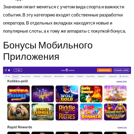
Значения гигант меняться с учетом вида спорта и важности
события. В эту категорию входят собственные разработки
оператора. В отдельных вкладках находятся новые и
популярные слоты, а к тому же аппараты с покупкой бонуса.
Бонусы Мобильного
Приложения