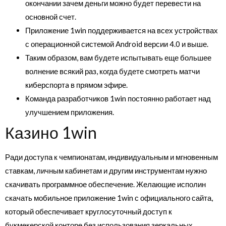
окончании зачем деньги можно будет перевести на
основной счет.
Приложение 1win поддерживается на всех устройствах
с операционной системой Android версии 4.0 и выше.
Таким образом, вам будете испытывать еще большее
волнение всякий раз, когда будете смотреть матчи
киберспортa в прямом эфире.
Команда разработчиков 1win постоянно работает над
улучшением приложения.
Казино 1win
Ради доступа к чемпионатам, индивидуальным и мгновенным
ставкам, личным кабинетам и другим инструментам нужно
скачивать программное обеспечение. Желающие исполин
скачать мобильное приложение 1win с официального сайта,
который обеспечивает круглосуточный доступ к
букмекерской конторе без использования зеркальных