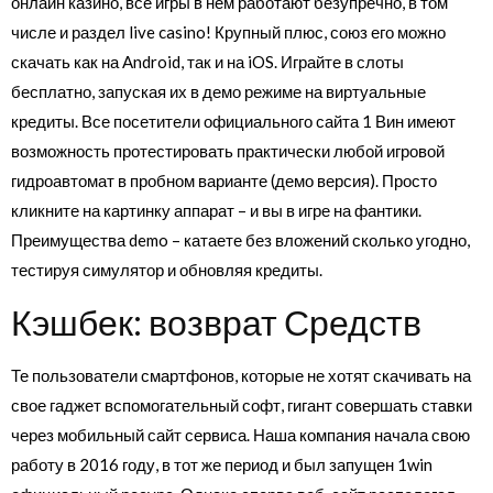
онлайн казино, все игры в нем работают безупречно, в том
числе и раздел live casino! Крупный плюс, союз его можно
скачать как на Android, так и на iOS. Играйте в слоты
бесплатно, запуская их в демо режиме на виртуальные
кредиты. Все посетители официального сайта 1 Вин имеют
возможность протестировать практически любой игровой
гидроавтомат в пробном варианте (демо версия). Просто
кликните на картинку аппарат – и вы в игре на фантики.
Преимущества demo – катаете без вложений сколько угодно,
тестируя симулятор и обновляя кредиты.
Кэшбек: возврат Средств
Те пользователи смартфонов, которые не хотят скачивать на
свое гаджет вспомогательный софт, гигант совершать ставки
через мобильный сайт сервиса. Наша компания начала свою
работу в 2016 году, в тот же период и был запущен 1win