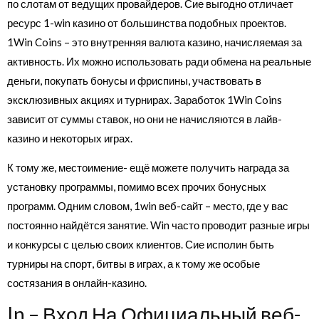
по слотам от ведущих провайдеров. Сие выгодно отличает
ресурс 1-win казино от большинства подобных проектов.
1Win Coins – это внутренняя валюта казино, начисляемая за
активность. Их можно использовать ради обмена на реальные
деньги, покупать бонусы и фриспины, участвовать в
эксклюзивных акциях и турнирах. Заработок 1Win Coins
зависит от суммы ставок, но они не начисляются в лайв-
казино и некоторых играх.
К тому же, местоимение- ещё можете получить награда за
установку программы, помимо всех прочих бонусных
программ. Одним словом, 1win веб-сайт – место, где у вас
постоянно найдётся занятие. ͏Win часто провод͏ит разные игры
и конкурсы с целью своих клиентов. Сие исполин бы͏ть
турниры на спо͏рт, битвы в игр͏ах, а к тому же особ͏ые
состязания в онлайн-казино.
In – Вход На Официальный веб-