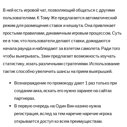
В ней есть игровой чат, позволяющий общаться с другими
пользователями. К Тому Же предлагается автоматический
режим для размещения ставок и кешаута. Она привлекает
простыми правилами, динамичным игровым процессом. Суть
ее в том, что пользователи делают ставки, дожидаются
начала раунда и наблюдают за взлетом самолета. Ради того
чтобы выигрывать, 1вин предлагает возможность изучать
статистику, юзать различными стратегиями. Использование
тактик способно увеличить шансы на прием выигрышей.
Вознаграждение по промокоду дают 1 раз только при
создании акка, искать его нужно заранее на сайтах
партнерах.
В первую очередь на Один Вин казино нужна
регистрация, вслед за тем наречие наречие игрока
открывается доступ ко всем преимуществам.