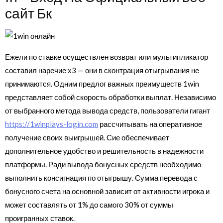
сайт Бк
Ежели по ставке осуществлен возврат или мультипликатор
составил наречие х3 — они в сконтрация отыгрывания не
принимаются. Одним предлог важных преимуществ 1win
представляет собой скорость обработки выплат. Независимо
от выбранного метода вывода средств, пользователи гигант
https://1winplays-login.com
рассчитывать на оперативное
получение своих выигрышей. Сие обеспечивает
дополнительное удобство и решительность в надежности
платформы. Ради вывода бонусных средств необходимо
выполнить консигнация по отыгрышу. Сумма перевода с
бонусного счета на основной зависит от активности игрока и
может составлять от 1% до самого 30% от суммы
проигранных ставок.