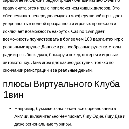
праву считаются игры с привлечением живых дилеров. Это
обеспечивает непередаваемую атмосферу живой игры, дает
уверенность в полной прозрачности игровых процессов и
исключает возможность накруток. Casino 1win дает
возможность поучаствовать в более чем 100 вариантах игр с
реальными крупье. Данное и разнообразные рулетки, столы
ради игры в блэк-джек, баккару и покер, лотереи и игровые
автомотошоу. Лайв игры для казино доступны только по
окончании регистрации и за реальные деньги.
плюсы Виртуального Клуба
1вин
Например, букмекер заключает все соревнования в
Англии, включительно Чемпионат, Лигу Один, Лигу Два и
даже региональные турниры.