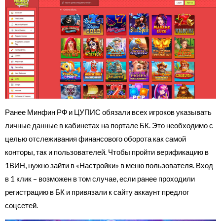
Ранее Минфин РФ и ЦУПИС обязали всех игроков указывать
личные данные в кабинетах на портале БК. Это необходимо с
целью отслеживания финансового оборота как самой
конторы, так и пользователей. Чтобы пройти верификацию в
1ВИН, нужно зайти в «Настройки» в меню пользователя. Вход
в 1 клик – возможен в том случае, если ранее проходили
регистрацию в БК и привязали к сайту аккаунт предлог
соцсетей.