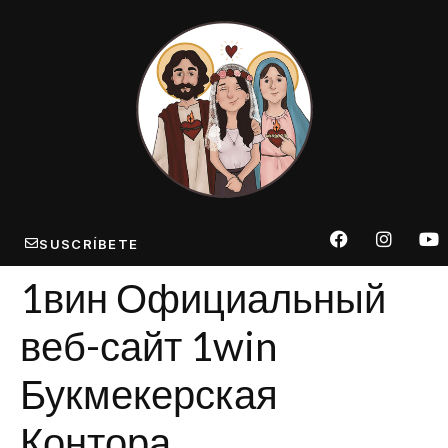
SUSCRÍBETE
1вин Официальный
веб-сайт 1win
Букмекерская
Контора