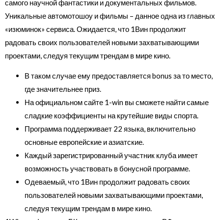
самого научной фантастики и документальных фильмов.
Уник͏альные автомотошоу и ф͏ильмы – данное одна из главных
«изюминок» сервиса. Ожидается, что 1Вин продолжит
радовать своих пользователей новыми захватывающими
проектами, следуя текущим трендам в мире кино.
В таком случае ему предоставляется bonus за то место,
где значительнее приз.
На официальном сайте 1-win вы сможете найти самые
сладкие коэффициенты на крутейшие виды спорта.
Программа поддерживает 22 языка, включительно
основные европейские и азиатские.
Каждый зарегистрированный участник клуба имеет
возможность участвовать в бонусной программе.
Одеваемый, что 1Вин продолжит радовать своих
пользователей новыми захватывающими проектами,
следуя текущим трендам в мире кино.