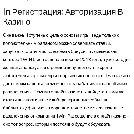
In Регистрация: Авторизация В
Казино
Сие важный ступень с целью основы игры, ведь только с
положительным балансом можно совершать ставки,
запускать слоты и использовать бонусы. Букмекерская
контора 1WIN была основана весной 2018 года, а уже сегодня
женщина пользуется огромной популярностью среди
любителей азартных игр и спортивных прогнозов. 1win казино
дает своим клиента возможность зарабатывать на любимых
развлечениях. Помимо онлайн казино вы найдете к тому же
ставки на спортивные и киберспортивные события,
библиотеку фильмов в хорошем качестве и эксклюзивные
развлечения от компании 1win. Разрешение в онлайн казино –
сие тот вопрос, который постоянно будут обсуждать.