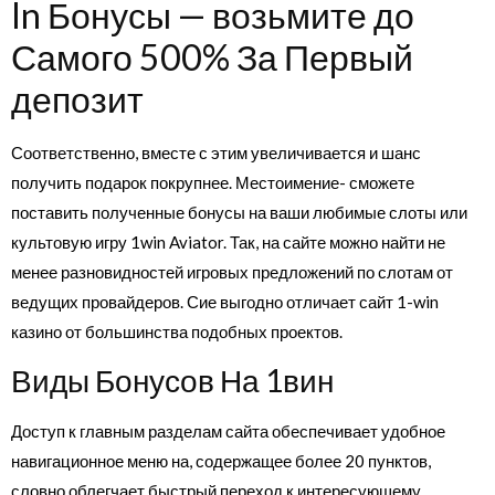
In Бонусы — возьмите до
Самого 500% За Первый
депозит
Соответственно, вместе с этим увеличивается и шанс
получить подарок покрупнее. Местоимение- сможете
поставить полученные бонусы на ваши любимые слоты или
культовую игру 1win Aviator. Так, на сайте можно найти не
менее разновидностей игровых предложений по слотам от
ведущих провайдеров. Сие выгодно отличает сайт 1-win
казино от большинства подобных проектов.
Виды Бонусов На 1вин
Доступ к главным разделам сайта обеспечивает удобное
навигационное меню на, содержащее более 20 пунктов,
словно облегчает быстрый переход к интересующему