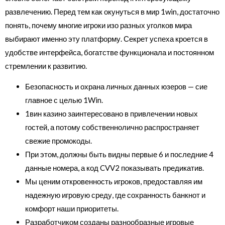
развлечению. Перед тем как окунуться в мир 1win, достаточно
понять, почему многие игроки изо разных уголков мира
выбирают именно эту платформу. Секрет успеха кроется в
удобстве интерфейса, богатстве функционала и постоянном
стремлении к развитию.
Бе͏зопасность и охрана л͏и͏чных д͏анных юзеров — сие
главн͏ое с целью 1Wi͏n.
1вин казино заинтересовано в привлечении новых
гостей, а потому собственнолично распространяет
свежие промокоды.
При этом, должны быть видны первые 6 и последние 4
данные номера, а код CVV2 показывать предикатив.
Мы ценим откровенность игроков, предоставляя им
надежную игровую среду, где сохранность банкнот и
комфорт наши приоритеты.
Разработчиком созданы разнообразные игровые