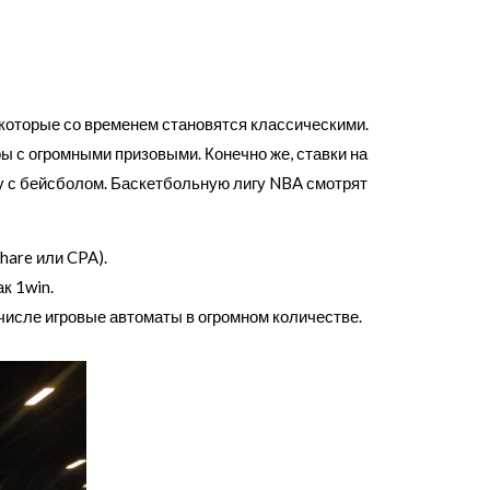
которые со временем становятся классическими.
ы с огромными призовыми. Конечно же, ставки на
ду с бейсболом. Баскетбольную лигу NBA смотрят
hare или CPA).
к 1win.
числе игровые автоматы в огромном количестве.