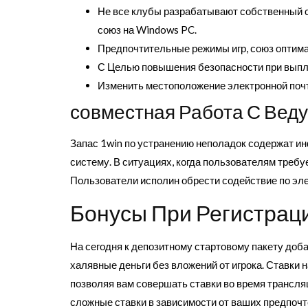
Не все клубы разрабатывают собственный со
союз на Windows PC.
Предпочтительные режимы игр, союз оптимал
С Целью повышения безопасности при выпла
Изменить местоположение электронной почт
совместная Работа С Вед
Запас 1win по устранению неполадок содержат и
систему. В ситуациях, когда пользователям треб
Пользователи исполин обрести содействие по элек
Бонусы При Регистрац
На сегодня к депозитному стартовому пакету доб
халявные деньги без вложений от игрока. Ставки н
позволяя вам совершать ставки во время трансляц
сложные ставки в зависимости от ваших предпочт