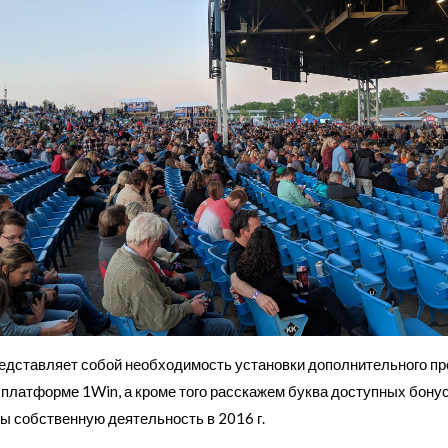
едставляет собой необходимость установки дополнительного пр
на платформе 1Win, а кроме того расскажем буква доступных бо
ы собственную деятельность в 2016 г.