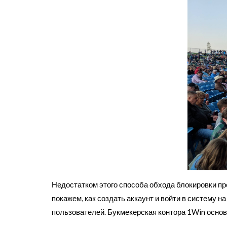
Недостатком этого способа обхода блокировки пр
покажем, как создать аккаунт и войти в систему 
пользователей. Букмекерская контора 1Win основ