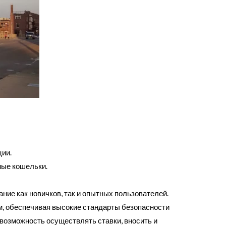
ции.
ные кошельки.
ие как новичков, так и опытных пользователей.
м, обеспечивая высокие стандарты безопасности
 возможность осуществлять ставки, вносить и