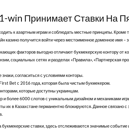
1-win Принимает Ставки На П
дить к азартным играм и соблюдать местные принципы. Кроме тр
айн казино получится войти через местоименное доменное имя – з
екающих факторов выгодно отличают букмекерскую контору от ко
зии, социальных сетях и разделах «Правила», «Партнерская про
 знаки, согласиться с условиями конторы.
irst Bet с 2016 года, которая была чистым букмекером.
онторами, которые доступны украинцам.
игр и более 6000 слотов с уникальным дизайном и механиками игр
ты их в Казахстане перманентно блокируются. Данное связано с
в.
а букмекерские ставки, здесь отслеживаются значимые событие и