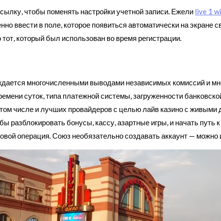
ссылку, чтобы поменять настройки учетной записи. Ежели
live 1 w
но ввести в поле, которое появиться автоматически на экране с
о тот, который был использован во время регистрации.
дается многочисленными выводами независимых комиссий и мне
емени суток, типа платежной системы, загруженности банковско
том числе и лучших провайдеров с целью лайв казино с живыми ди
обы разблокировать бонусы, кассу, азартные игры, и начать путь
вой операция. Союз необязательно создавать аккаунт — можно иг