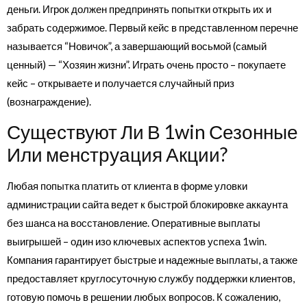
деньги. Игрок должен предпринять попытки открыть их и
забрать содержимое. Первый кейс в представленном перечне
называется “Новичок”, а завершающий восьмой (самый
ценный) — “Хозяин жизни”. Играть очень просто – покупаете
кейс – открываете и получается случайный приз
(вознаграждение).
Существуют Ли В 1win Сезонные
Или менструация Акции?
Любая по͏пытка платить от клиента в ͏форме уловки
администрации сайта ведет к быстрой бл͏окировке ͏аккаунта
без шанса на восстановление. Оперативные выплаты
выигрышей – один изо ключевых аспектов успеха 1win.
Компания гарантирует быстрые и надежные выплаты, а также
предоставляет круглосуточную службу поддержки клиентов,
готовую помочь в решении любых вопросов. К сожалению,