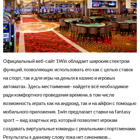
Официальный веб-сайт 1Win обладает широким спектром
функций, позволяющих использовать его как с целью ставок
на спорт, так и для игры на деньги в казино и игровых
автоматах. Здесь местоимение- найдете всё необходимое
ради комфортного проведения времени, в том числе
возможность играть как на андроид, так и на айфон с помощью
мобильного приложения. 1win предлагает ставки на fantasy
sport — вид азартных игр, который позволяет игрокам
создавать виртуальные команды с реальными спортсменами.
Результаты к данному слову пока нет синонимов…