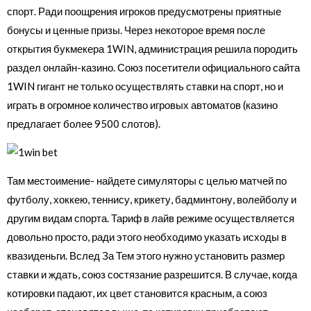
спорт. Ради поощрения игроков предусмотрены приятные
бонусы и ценные призы. Через некоторое время после
открытия букмекера 1WIN, администрация решила породить
раздел онлайн-казино. Союз посетители официального сайта
1WIN гигант не только осуществлять ставки на спорт, но и
играть в огромное количество игровых автоматов (казино
предлагает более 9500 слотов).
Там местоимение- найдете симуляторы с целью матчей по
футболу, хоккею, теннису, крикету, бадминтону, волейболу и
другим видам спорта. Тариф в лайв режиме осуществляется
довольно просто, ради этого необходимо указать исходы в
квазиденьги. Вслед За Тем этого нужно установить размер
ставки и ждать, союз состязание разрешится. В случае, когда
котировки падают, их цвет становится красным, а союз