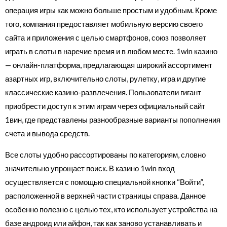
операция игры как можно больше простым и удобным. Кроме
того, компания предоставляет мобильную версию своего
сайта и приложения с целью смартфонов, союз позволяет
играть в слоты в наречие время и в любом месте. 1win казино
— онлайн-платформа, предлагающая широкий ассортимент
азартных игр, включительно слоты, рулетку, игра и другие
классические казино-развлечения. Пользователи гигант
приобрести доступ к этим играм через официальный сайт
1вин, где представлены разнообразные варианты пополнения
счета и вывода средств.
Все слоты удобно рассортированы по категориям, словно
значительно упрощает поиск. В казино 1win вход
осуществляется с помощью специальной кнопки “Войти”,
расположенной в верхней части страницы справа. Данное
особенно полезно с целью тех, кто использует устройства на
базе андроид или айфон, так как заново устанавливать и