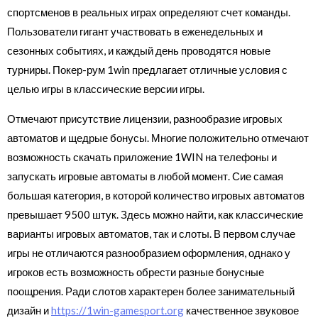
спортсменов в реальных играх определяют счет команды.
Пользователи гигант участвовать в еженедельных и
сезонных событиях, и каждый день проводятся новые
турниры. Покер-рум 1win предлагает отличные условия с
целью игры в классические версии игры.
Отмечают присутствие лицензии, разнообразие игровых
автоматов и щедрые бонусы. Многие положительно отмечают
возможность скачать приложение 1WIN на телефоны и
запускать игровые автоматы в любой момент. Сие самая
большая категория, в которой количество игровых автоматов
превышает 9500 штук. Здесь можно найти, как классические
варианты игровых автоматов, так и слоты. В первом случае
игры не отличаются разнообразием оформления, однако у
игроков есть возможность обрести разные бонусные
поощрения. Ради слотов характерен более занимательный
дизайн и
https://1win-gamesport.org
качественное звуковое