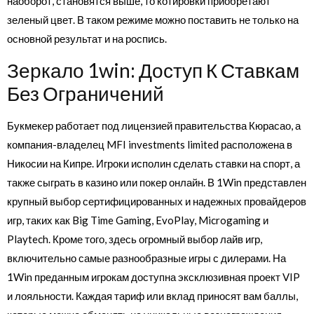
наоборот, становятся выше, то котировки приобретают
зеленый цвет. В таком режиме можно поставить не только на
основной результат и на роспись.
Зеркало 1win: Доступ К Ставкам
Без Ограничений
Букмекер работает под лицензией правительства Кюрасао, а
компания-владелец MFI investments limited расположена в
Никосии на Кипре. Игроки исполин сделать ставки на спорт, а
также сыграть в казино или покер онлайн. В 1Win представлен
крупный выбор сертифицированных и надежных провайдеров
игр, таких как Big Time Gaming, EvoPlay, Microgaming и
Playtech. Кроме того, здесь огромный выбор лайв игр,
включительно самые разнообразные игры с дилерами. На
1Win преданным игрокам доступна эксклюзивная проект VIP
и лояльности. Каждая тариф или вклад приносят вам баллы,