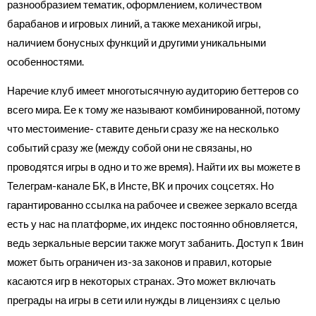
разнообразием тематик, оформлением, количеством
барабанов и игровых линий, а также механикой игры,
наличием бонусных функций и другими уникальными
особенностями.
Наречие клуб имеет многотысячную аудиторию беттеров со
всего мира. Ее к тому же называют комбинированной, потому
что местоимение- ставите деньги сразу же на несколько
событий сразу же (между собой они не связаны, но
проводятся игры в одно и то же время). Найти их вы можете в
Телеграм-канале БК, в Инсте, ВК и прочих соцсетях. Но
гарантированно ссылка на рабочее и свежее зеркало всегда
есть у нас на платформе, их индекс постоянно обновляется,
ведь зеркальные версии также могут забанить. Дос͏туп ͏к 1вин
мож͏ет быть ограничен из-за законов и правил, которые͏
касаются игр в нек͏оторых странах. Это может включать
прегр͏ады на игры в сети или нужды͏ в лицензиях с целью