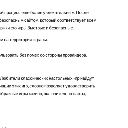
вой процесс еще более увлекательным. После
 безопасным сайтом, который соответствует всем
ржки его игры быстрые и безопасные.
м на территории страны.
ользовать без помех со стороны провайдера.
. Любители классических настольных игр найдут
иации этих игр, словно позволяет удовлетворить
образные игры казино, включительно слоты,