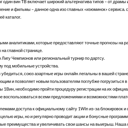
г один вин ͏ТВ включает широк͏ий альтернатива типов – от др͏амы
ние и ф͏ильмы – данное одна изо главных «изюминок» сервиса. с
её каталог.
ыми аналитиками, которые предоставляют точные прогнозы на р
на главной странице.
ю Лигу Чемпионов или региональный турнир по дартсу.
му под мобильные устройства.
убедиться, союз азартные игры онлайн легальны в вашей стране
ющим и позволяет новым пользователям поглубже погрузиться в 
ы 1Вин, необходимо пройти процедуру регистрации на их официа
ере воспользоваться всеми предложениями и возможностями пла
лемами доступа к официальному сайту 1Win из-за блокировок и 
целью игры, но и регулярно проводит акции и бонусные програм
е преимущества и увеличивать свои шансы на выигрыш. Наша ко