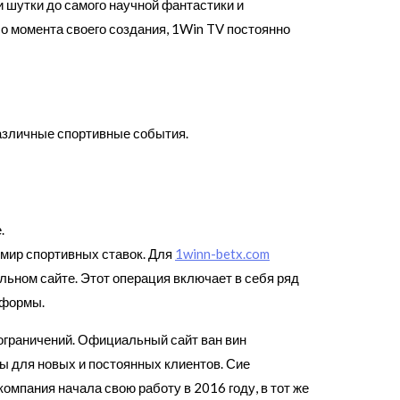
 и шутки до самого научной фантастики и
о момента своего создания, 1Win TV͏ постоянно
азличные спортивные события.
.
мир спортивных ставок. Для
1winn-betx.com
льном сайте. Этот операция включает в себя ряд
тформы.
ограничений. Официальный сайт ван вин
мы для новых и постоянных клиентов. Сие
мпания начала свою работу в 2016 году, в тот же