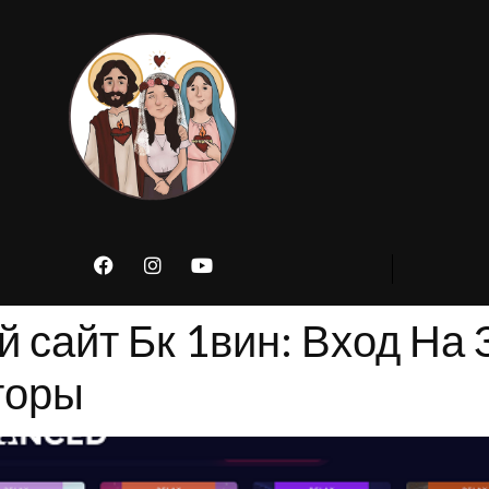
сайт Бк 1вин: Вход На 
торы