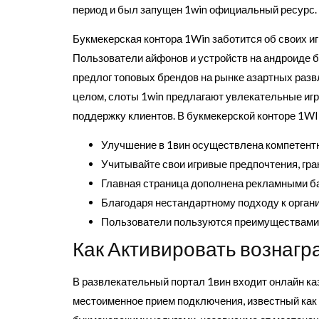
период и был запущен 1win официальный ресурс.
Букмекерская контора 1Win заботится об своих и
Пользователи айфонов и устройств на андроиде б
предлог топовых брендов на рынке азартных развл
целом, слоты 1win предлагают увлекательные иг
поддержку клиентов. В букмекерской конторе 1WI
Улучшение в 1вин осуществлена компетентн
Учиты͏вайте свои ͏игривые пр͏едп͏очтения͏, гр
Главная страница дополнена рекламными ба
Благодаря нестандaртному подходу к орган
Пользователи пользуются преимуществами мг
Как Активировать вознагр
В развлекательный портал 1вин входит онлайн ка
местоименное прием подключения, известный как 