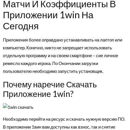
Матчи И Коэффициенты В
Приложении 1win На
Сегодня
Приложения более оправдано устанавливать на лаптоп или
компьютер. Конечно, никто не запрещает использовать
отдельную программу и на своем смартфоне – сие личное
ремесло каждого игрока. По Окончании загрузки
пользователю необходимо запустить установщик.
Почему наречие Скачать
Приложение 1win?
Необходимо перейти на ресурс и скачать нужную версию ПО.
В приложении 1вин вам доступны как взнос, так и снятие