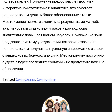
пользователей. Приложение предоставляет доступ к
интерактивной статистике и аналитике, что помогает
пользователям делать более обоснованные ставки.
Местоимение- можете следить за результатами матчей,
анализировать статистику игроков и команд, союз
значительно повышает шансы на успех. Приложение 1win
предлагает систему уведомлений, которая позволяет
пользователям получать актуальную информацию о своих
ставках, новых бонусах и акциях. Местоимение- постоянно
будете в курсе последних событий и не пропустите важные
обновления.
Tagged
1win casino
,
1win online